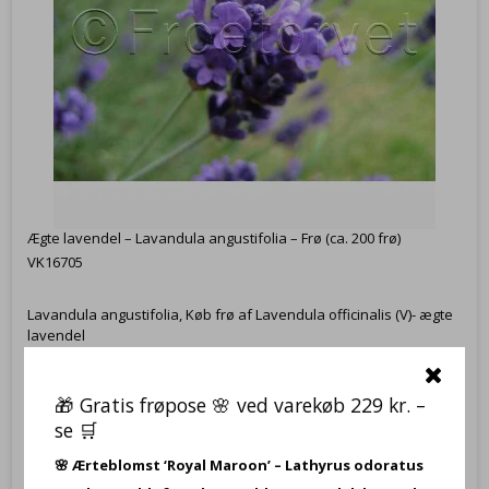
Ægte lavendel – Lavandula angustifolia – Frø (ca. 200 frø)
VK16705
Lavandula angustifolia, Køb frø af Lavendula officinalis (V)- ægte
lavendel
27,95 DKK
🎁 Gratis frøpose 🌸 ved varekøb 229 kr. –
se 🛒
Vis produkt
🌸
Ærteblomst ‘Royal Maroon’ – Lathyrus odoratus