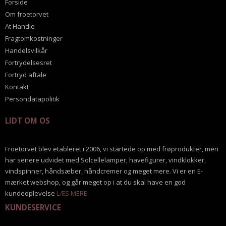
Forside
Om froetorvet
At Handle
Fragtomkostninger
Handelsvilkår
Fortrydelsesret
Fortryd aftale
Kontakt
Persondatapolitik
LIDT OM OS
Froetorvet blev etableret i 2006, vi startede op med frøprodukter, men
har senere udvidet med Solcellelamper, havefigurer, vindklokker,
vindspinner, håndsæber, håndcremer og meget mere. Vi er en E-
mærket webshop, og går meget op i at du skal have en god
kundeoplevelse
LÆS MERE
KUNDESERVICE