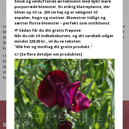
Smuk og velduftende ærteblomst med dybt mørk
purpurrøde blomster. En etårig klatreplante, der
bliver op til ca. 250 cm høj og er velegnet til
espalier, hegn og stativer. Blomstrer tidligt og
sætter flotte blomster – perfekt som snitblomst.
Lavendel trives bedst på en solrig placering i veldrænet jord. Den tåler
🌱 Sådan får du din gratis frøpose:
ikke at stå vådt, især om vinteren, og jorden bør derfor iblandes sand
Når du når til indkøbskurven, og dit varekøb udgør
eller perlit for at sikre god dræning. I blomstringsperioden må planten
mindst 229,00 kr., vil du se teksten:
dog ikke tørre helt ud. En årlig tilbageskæring om foråret sikrer en
"Klik her og modtag dit gratis produkt."
kompakt vækst og et rigt, nyt blomsterflor.
👉
[Se flere detaljer om produktet]
I denne kategori finder du lavendelfrø i forskellige farver og sorter –
både lavendel, der egner sig som
krydderurt
, og sorter, der primært
dyrkes som prydplante. Lavendel er velegnet til bede, krukker,
stenbede og som kantplante og passer perfekt ind i både formelle
haver og mere naturlige udtryk.
KUNDEKLUB