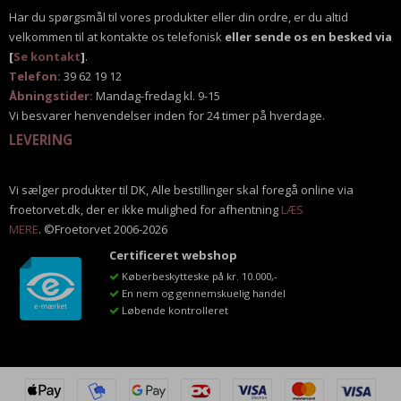
Har du spørgsmål til vores produkter eller din ordre, er du altid
velkommen til at kontakte os telefonisk
eller sende os en besked via
[
Se kontakt
]
.
Telefon:
39 62 19 12
Åbningstider:
Mandag-fredag kl. 9-15
Vi besvarer henvendelser inden for 24 timer på hverdage.
LEVERING
Vi sælger produkter til DK, Alle bestillinger skal foregå online via
froetorvet.dk, der er ikke mulighed for afhentning
LÆS
MERE
. ©Froetorvet 2006-2026
Certificeret webshop
Køberbeskytteske på kr. 10.000,-
En nem og gennemskuelig handel
Løbende kontrolleret