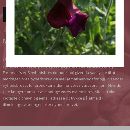
TILMELD DIG HER!
MODTAG VORES NYHEDSBREV
Få de seneste nyheder, opnå rabatter, få gode tips. Meld dig til vores
nyhedsbrev, det er gratis og uforpligtende. Når du tilmelder dig
Frøtorvet´s ApS nyhedsbrev (kundeklub) giver du samtykke til at
modtage vores nyhedsbrev via mail (emailmarkedsføring). Vi sender
nyhedsbrevet for produkter inden for vores varesortiment. Hvis du
ikke længere ønsker at modtage vores nyhedsbrev, skal du blot
indtaste dit navn og e-mail adresse og trykke på afmeld i
tilmeldingskvitteringen eller nyhedsbrevet.