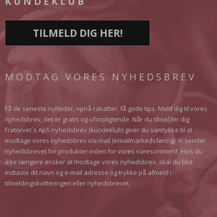
KUNDEKLUB
TILMELD DIG HER!
MODTAG VORES NYHEDSBREV
Få de seneste nyheder, opnå rabatter, få gode tips. Meld dig til vores
nyhedsbrev, det er gratis og uforpligtende. Når du tilmelder dig
Frøtorvet´s ApS nyhedsbrev (kundeklub) giver du samtykke til at
modtage vores nyhedsbrev via mail (emailmarkedsføring). Vi sender
nyhedsbrevet for produkter inden for vores varesortiment. Hvis du
ikke længere ønsker at modtage vores nyhedsbrev, skal du blot
indtaste dit navn og e-mail adresse og trykke på afmeld i
tilmeldingskvitteringen eller nyhedsbrevet.