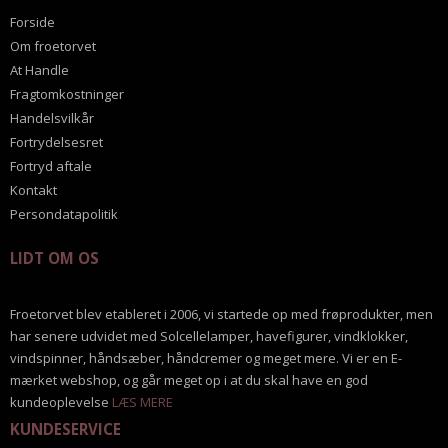
Forside
Om froetorvet
At Handle
Fragtomkostninger
Handelsvilkår
Fortrydelsesret
Fortryd aftale
Kontakt
Persondatapolitik
LIDT OM OS
Froetorvet blev etableret i 2006, vi startede op med frøprodukter, men
har senere udvidet med Solcellelamper, havefigurer, vindklokker,
vindspinner, håndsæber, håndcremer og meget mere. Vi er en E-
mærket webshop, og går meget op i at du skal have en god
kundeoplevelse
LÆS MERE
KUNDESERVICE