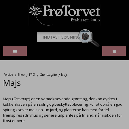
Forside
Shop
FRØ
Grøntsagsfrø
Majs
/
/
/
/
Majs
Majs (
Zea mays
) er en varmekrævende grøntsag, der kan dyrkes i
køkkenhaven på en solrig og beskyttet placering. For at opnå en god
spiring kræver majs en lun jord, og planterne kan med fordel
fremspires i drivhus og senere udplantes på friland, når risikoen for
frost er ovre.