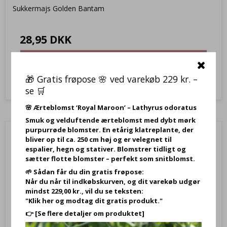
Sukkermajs Golden Bantam
28,95 DKK
Vis produkt
🎁 Gratis frøpose 🌸 ved varekøb 229 kr. –
se 🛒
🌸
Ærteblomst ‘Royal Maroon’ – Lathyrus odoratus
Smuk og velduftende ærteblomst med dybt mørk
purpurrøde blomster. En etårig klatreplante, der
bliver op til ca. 250 cm høj og er velegnet til
espalier, hegn og stativer. Blomstrer tidligt og
sætter flotte blomster – perfekt som snitblomst.
🌱 Sådan får du din gratis frøpose:
Når du når til indkøbskurven, og dit varekøb udgør
mindst 229,00 kr., vil du se teksten:
"Klik her og modtag dit gratis produkt."
👉
[Se flere detaljer om produktet]