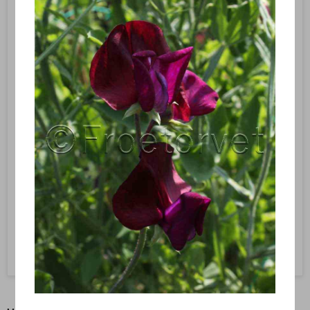
Sukkermajs ‘Tasty Sweet’ F1 – Zea mays – Frø (ca. 50 stk)
VG1240
Majsfrø Zea Mays Tasty Sweet F1– Sukkermajs
27,95 DKK
Vis produkt