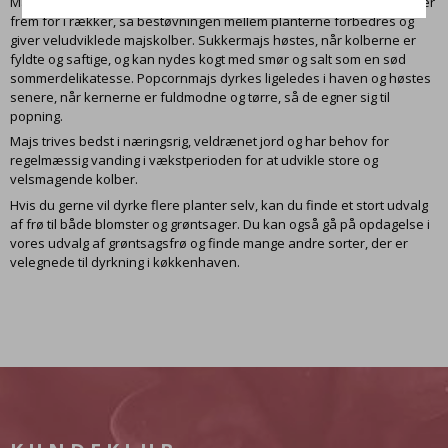
Majsplanter er vindbestøvede og bør derfor plantes i mindre firkanter
frem for i rækker, så bestøvningen mellem planterne forbedres og
giver veludviklede majskolber. Sukkermajs høstes, når kolberne er
fyldte og saftige, og kan nydes kogt med smør og salt som en sød
sommerdelikatesse. Popcornmajs dyrkes ligeledes i haven og høstes
senere, når kernerne er fuldmodne og tørre, så de egner sig til
popning.
Majs trives bedst i næringsrig, veldrænet jord og har behov for
regelmæssig vanding i vækstperioden for at udvikle store og
velsmagende kolber.
Hvis du gerne vil dyrke flere planter selv, kan du finde et
stort udvalg
af frø
til både blomster og grøntsager. Du kan også gå på opdagelse i
vores udvalg af grøntsagsfrø
og finde mange andre sorter, der er
velegnede til dyrkning i køkkenhaven.