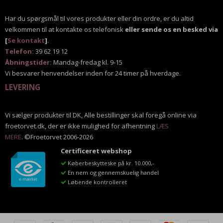
Har du spørgsmål til vores produkter eller din ordre, er du altid
velkommen til at kontakte os telefonisk
eller sende os en besked via
[
Se kontakt
]
.
Telefon:
39 62 19 12
Åbningstider:
Mandag-fredag kl. 9-15
Vi besvarer henvendelser inden for 24 timer på hverdage.
LEVERING
Vi sælger produkter til DK, Alle bestillinger skal foregå online via
froetorvet.dk, der er ikke mulighed for afhentning
LÆS
MERE
. ©Froetorvet 2006-2026
Certificeret webshop
Køberbeskytteske på kr. 10.000,-
En nem og gennemskuelig handel
Løbende kontrolleret