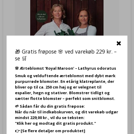
🎁 Gratis frøpose 🌸 ved varekøb 229 kr. –
se 🛒
🌸
Ærteblomst ‘Royal Maroon’ – Lathyrus odoratus
Smuk og velduftende ærteblomst med dybt mørk
Kålhydrater - Gør kål på overvægt, insulinresistens og
purpurrøde blomster. En etårig klatreplante, der
sukkertrang af Anette Sams;Jane Faerber, bog
bliver op til ca. 250 cm høj og er velegnet til
YH9788702331431
espalier, hegn og stativer. Blomstrer tidligt og
sætter flotte blomster – perfekt som snitblomst.
Kålhydrater - Gør kål på overvægt, insulinresistens og
🌱 Sådan får du din gratis frøpose:
sukkertrang af Anette Sams;Jane Faerber, bog
Når du når til indkøbskurven, og dit varekøb udgør
mindst 229,00 kr., vil du se teksten:
"Klik her og modtag dit gratis produkt."
249,95 DKK
👉
[Se flere detaljer om produktet]