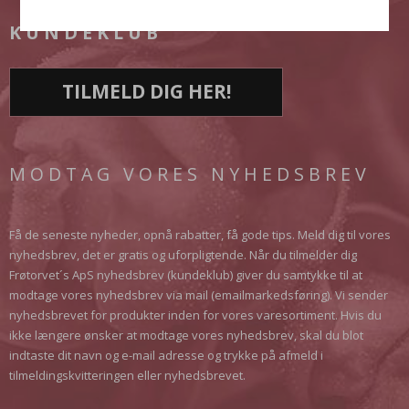
KUNDEKLUB
TILMELD DIG HER!
MODTAG VORES NYHEDSBREV
Få de seneste nyheder, opnå rabatter, få gode tips. Meld dig til vores
nyhedsbrev, det er gratis og uforpligtende. Når du tilmelder dig
Frøtorvet´s ApS nyhedsbrev (kundeklub) giver du samtykke til at
modtage vores nyhedsbrev via mail (emailmarkedsføring). Vi sender
nyhedsbrevet for produkter inden for vores varesortiment. Hvis du
ikke længere ønsker at modtage vores nyhedsbrev, skal du blot
indtaste dit navn og e-mail adresse og trykke på afmeld i
tilmeldingskvitteringen eller nyhedsbrevet.