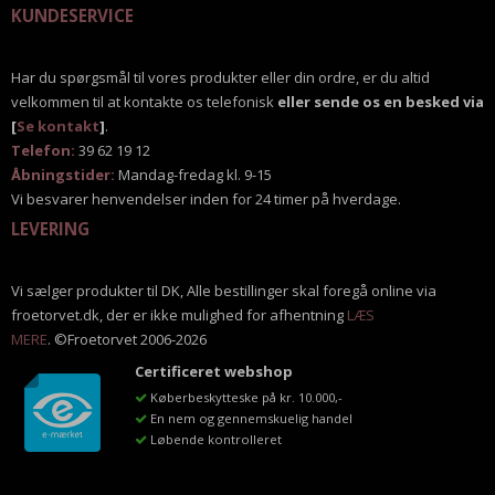
KUNDESERVICE
Har du spørgsmål til vores produkter eller din ordre, er du altid
velkommen til at kontakte os telefonisk
eller sende os en besked via
[
Se kontakt
]
.
Telefon:
39 62 19 12
Åbningstider:
Mandag-fredag kl. 9-15
Vi besvarer henvendelser inden for 24 timer på hverdage.
LEVERING
Vi sælger produkter til DK, Alle bestillinger skal foregå online via
froetorvet.dk, der er ikke mulighed for afhentning
LÆS
MERE
. ©Froetorvet 2006-2026
Certificeret webshop
Køberbeskytteske på kr. 10.000,-
En nem og gennemskuelig handel
Løbende kontrolleret