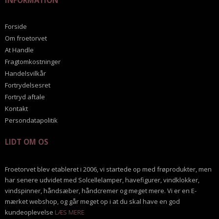
INFORMATION
Forside
Om froetorvet
At Handle
Fragtomkostninger
Handelsvilkår
Fortrydelsesret
Fortryd aftale
Kontakt
Persondatapolitik
LIDT OM OS
Froetorvet blev etableret i 2006, vi startede op med frøprodukter, men
har senere udvidet med Solcellelamper, havefigurer, vindklokker,
vindspinner, håndsæber, håndcremer og meget mere. Vi er en E-
mærket webshop, og går meget op i at du skal have en god
kundeoplevelse
LÆS MERE