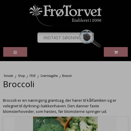
Forside
Shop
FRØ
Grøntsagsfrø
Broccoli
/
/
/
/
Broccoli
Broccoli er en næringsrig grøntsag, der hører til kålfamilien og er
velegnet til dyrkning i køkkenhaven. Den danner faste
blomsterhoveder, som høstes, før blomsterne springer ud.