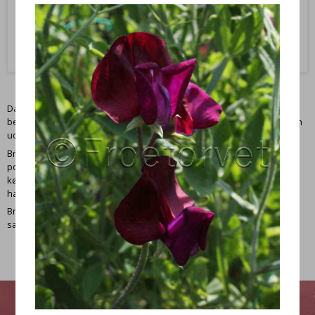
Vis produkt
Da broccoli er en kåltype, anbefales det at anvende
bionettet
for at
beskytte planterne mod kålsommerfuglens larver, så hovederne kan
udvikle sig uden skader.
Broccoli findes både i klassisk grønne og i lilla/blå nuancer og er en
populær
grøntsag fra frø
med mange anvendelsesmuligheder i
køkkenet. En oplagt afgrøde for dig, der ønsker at dyrke egne kål i
haven.
Broccoli
frø
forkultiveres for at give planterne en god start på
sæsonen.