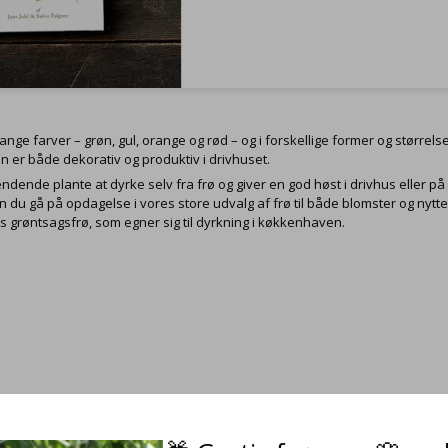
ange farver – grøn, gul, orange og rød – og i forskellige former og større
n er både dekorativ og produktiv i drivhuset.
dende plante at dyrke selv fra frø og giver en god høst i drivhus eller på 
kan du gå på opdagelse i vores
store udvalg af frø
til både blomster og nyt
es
grøntsagsfrø
, som egner sig til dyrkning i køkkenhaven.