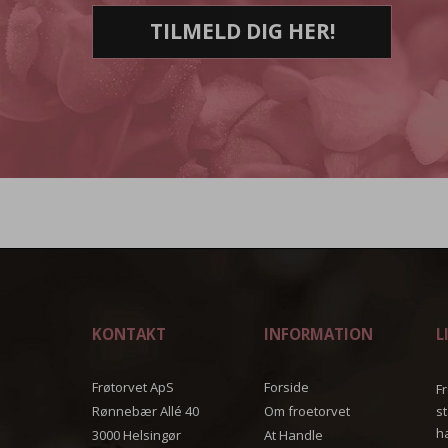
TILMELD DIG HER!
KONTAKT
INFORMATION
L
Frøtorvet ApS
Forside
Fr
Rønnebær Allé 40
Om froetorvet
s
h
3000 Helsingør
At Handle