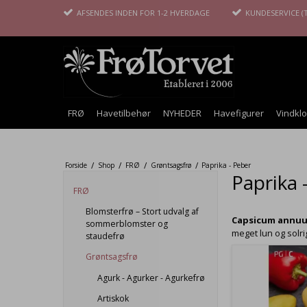
AFSENDES INDEN FOR 1-2 HVERDAGE
KUNDESERVICE (T
FRØ
Havetilbehør
NYHEDER
Havefigurer
Vindkl
/
/
/
/
Forside
Shop
FRØ
Grøntsagsfrø
Paprika - Peber
Paprika 
FRØ
Blomsterfrø – Stort udvalg af
Capsicum annu
sommerblomster og
meget lun og solrig
staudefrø
Grøntsagsfrø
Agurk - Agurker - Agurkefrø
Artiskok