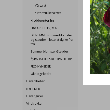
Vårsalat
Ærter/sukkerærter
Krydderurter frø
FRØ OP TIL 19,95 KR.
DE NEMME sommerblomster
og stauder – lette at dyrke fra
frø
Sommerblomster/Stauder
🏷️RABATTER*/RESTPARTI FRØ
FRØ-NYHEDER
Økologiske frø
Havetilbehør
NYHEDER
Havefigurer
Vindklokker