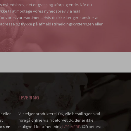
es nyhedsbrev, det er gratis og uforpligtende. Når du
ykke til at modtage vores nyhedsbrev via mail
for vores varesortiment. Hvis du ikke længere ønsker at
adresse og trykke på afmeld i tilmeldingskvitteringen eller
LEVERING
r eller
Vi sælger produkter til DK, Alle bestillinger skal
at
foregå online via froetorvet.dk, der er ikke
 os en
mulighed for afhentning
LÆS MERE
. ©Froetorvet