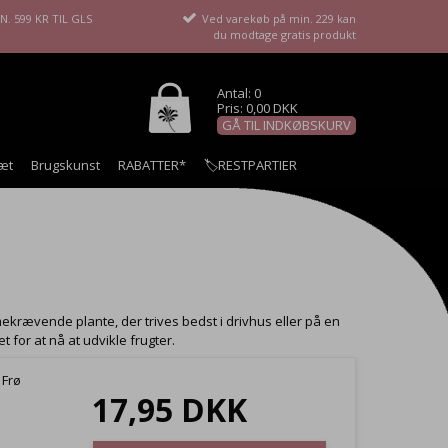
. 599 KR TIL GLS
Ved varekøb på min. 229 kan
du modtage gratis produkt
Antal: 0
Pris: 0,00 DKK
GÅ TIL INDKØBSKURV
æt
Brugskunst
RABATTER*
🏷️RESTPARTIER
rævende plante, der trives bedst i drivhus eller på en
t for at nå at udvikle frugter.
 Frø
17,95 DKK