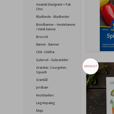
Asiatisk bladgrønt + Pak
Choi
Bladbede - Bladbeder
Bondbønne – Hestebønne
/ Valsk bønne
Broccoli
Bønne - Bønner
Chili -Chilifrø
Gulerod - Gulerødder
UDSOLGT
Græskar, Courgetter,
Squash
Grønkål
Jordbær
Knoldselleri
Løg-Kepaløg
Majs