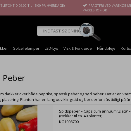
ELEFONTID 09.00 TIL 15.00 PÅ HVERDAGE)
FRAGTFRI VED VAREKØB MIN
PAKKESHOP-DK
okker
Solcellelamper
LED-Lys
Visk & Forklæde
Håndpleje
Korts
- Peber
um
dækker over både paprika, spansk peber og sød peber. Det er en varmek
 placering. Planten har en lang udviklingstid og bør derfor sås tidligt på åre
Spidspeber – Capsicum annuum ‘Zlata’ –
(rækker til ca. 40 planter)
KG1008700