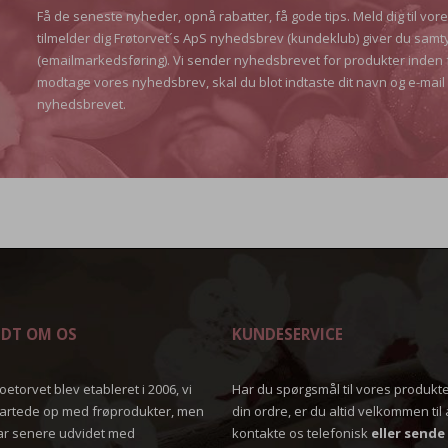
Få de seneste nyheder, opnå rabatter, få gode tips. Meld dig til vor
tilmelder dig Frøtorvet´s ApS nyhedsbrev (kundeklub) giver du samt
(emailmarkedsføring). Vi sender nyhedsbrevet for produkter inden 
modtage vores nyhedsbrev, skal du blot indtaste dit navn og e-mail 
nyhedsbrevet.
IDT OM OS
KUNDESERVICE
oetorvet blev etableret i 2006, vi
Har du spørgsmål til vores produkte
tartede op med frøprodukter, men
din ordre, er du altid velkommen til 
ar senere udvidet med
kontakte os telefonisk
eller sende