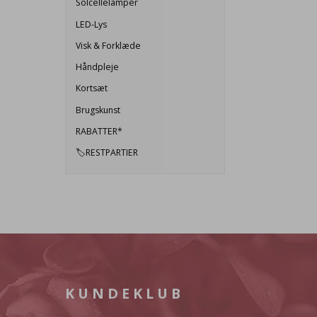
Solcellelamper
LED-Lys
Visk & Forklæde
Håndpleje
Kortsæt
Brugskunst
RABATTER*
🏷️RESTPARTIER
KUNDEKLUB