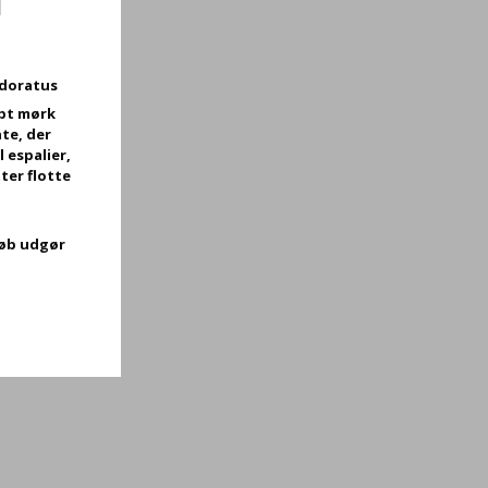
d
odoratus
bt mørk
te, der
l espalier,
ter flotte
køb udgør