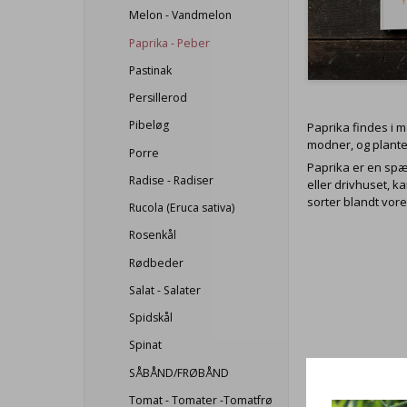
Melon - Vandmelon
Paprika - Peber
Pastinak
Persillerod
Pibeløg
Paprika findes i m
modner, og plante
Porre
Paprika er en spæn
Radise - Radiser
eller drivhuset, 
sorter blandt vor
Rucola (Eruca sativa)
Rosenkål
Rødbeder
Salat - Salater
Spidskål
Spinat
SÅBÅND/FRØBÅND
Tomat - Tomater -Tomatfrø