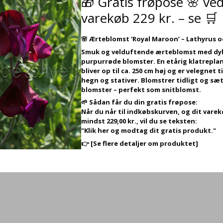
🎁 Gratis frøpose 🌸 ve
varekøb 229 kr. – se 🛒
🌸
Ærteblomst ‘Royal Maroon’ – Lathyrus 
Smuk og velduftende ærteblomst med dy
purpurrøde blomster. En etårig klatreplan
bliver op til ca. 250 cm høj og er velegnet ti
hegn og stativer. Blomstrer tidligt og sæt
blomster – perfekt som snitblomst.
🌱 Sådan får du din gratis frøpose:
Når du når til indkøbskurven, og dit vare
mindst 229,00 kr., vil du se teksten:
"Klik her og modtag dit gratis produkt."
👉
[Se flere detaljer om produktet]