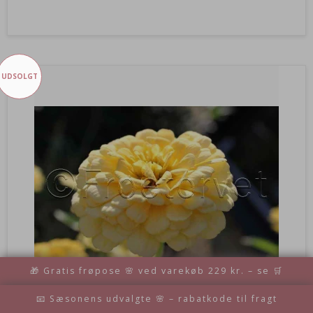
UDSOLGT
🎁 Gratis frøpose 🌸 ved varekøb 229 kr. – se 🛒
📧 Sæsonens udvalgte 🌸 – rabatkode til fragt