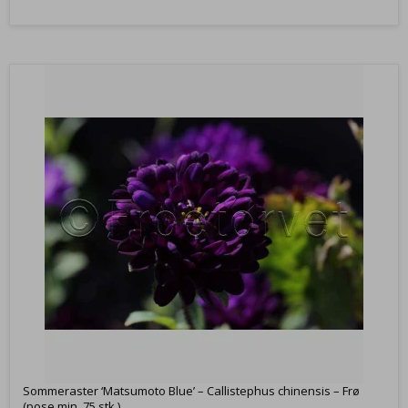
Sommeraster ‘Matsumoto Blue’ – Callistephus chinensis – Frø
(pose min. 75 stk.)