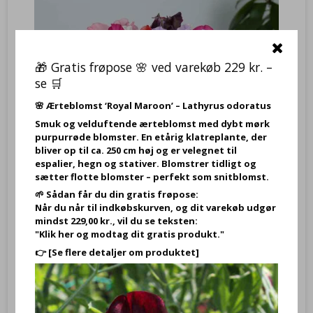
🎁 Gratis frøpose 🌸 ved varekøb 229 kr. –
se 🛒
🌸
Ærteblomst ‘Royal Maroon’ – Lathyrus odoratus
Smuk og velduftende ærteblomst med dybt mørk
purpurrøde blomster. En etårig klatreplante, der
bliver op til ca. 250 cm høj og er velegnet til
espalier, hegn og stativer. Blomstrer tidligt og
sætter flotte blomster – perfekt som snitblomst.
🌱 Sådan får du din gratis frøpose:
Når du når til indkøbskurven, og dit varekøb udgør
Ærteblomst ‘Sunshine Mix’ – Lathyrus odoratus – Frø (20 stk.)
mindst 229,00 kr., vil du se teksten:
SBmiks3
"Klik her og modtag dit gratis produkt."
👉
[Se flere detaljer om produktet]
Lathyrus odoratus Sunshine miks - Ærteblomst
29,95 DKK