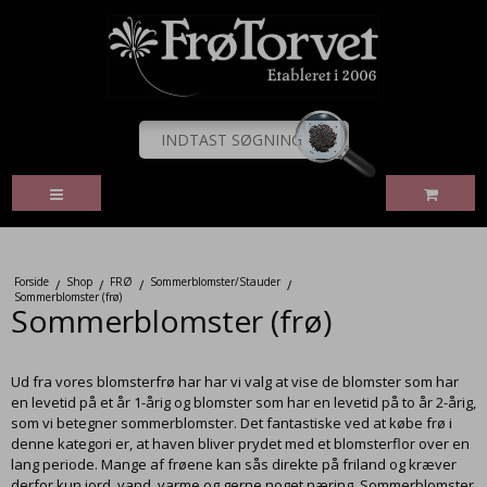
Forside
Shop
FRØ
Sommerblomster/Stauder
/
/
/
/
Sommerblomster (frø)
Sommerblomster (frø)
Ud fra vores
blomsterfrø
har har vi valg at vise de blomster som har
en levetid på et år 1-årig og blomster som har en levetid på to år 2-årig,
som vi betegner sommerblomster. Det fantastiske ved at købe frø i
denne kategori er, at haven bliver prydet med et blomsterflor over en
lang periode. Mange af frøene kan sås direkte på friland og kræver
derfor kun jord, vand, varme og gerne noget næring. Sommerblomster