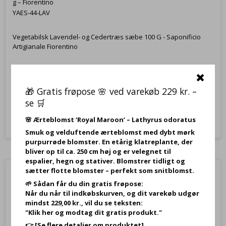
g – Fiorentino
YAES-44-LAV
Vegetabilsk Lavendel- og Cedertræs sæbe 100 G - Saponificio
Artigianale Fiorentino
39,95 DKK
🎁 Gratis frøpose 🌸 ved varekøb 229 kr. –
Vis produkt
se 🛒
🌸
Ærteblomst ‘Royal Maroon’ – Lathyrus odoratus
Smuk og velduftende ærteblomst med dybt mørk
purpurrøde blomster. En etårig klatreplante, der
bliver op til ca. 250 cm høj og er velegnet til
espalier, hegn og stativer. Blomstrer tidligt og
sætter flotte blomster – perfekt som snitblomst.
🌱 Sådan får du din gratis frøpose:
Når du når til indkøbskurven, og dit varekøb udgør
mindst 229,00 kr., vil du se teksten:
"Klik her og modtag dit gratis produkt."
👉
[Se flere detaljer om produktet]