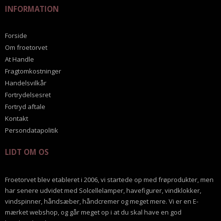
INFORMATION
Forside
Om froetorvet
At Handle
Fragtomkostninger
Handelsvilkår
Fortrydelsesret
Fortryd aftale
Kontakt
Persondatapolitik
LIDT OM OS
Froetorvet blev etableret i 2006, vi startede op med frøprodukter, men
har senere udvidet med Solcellelamper, havefigurer, vindklokker,
vindspinner, håndsæber, håndcremer og meget mere. Vi er en E-
mærket webshop, og går meget op i at du skal have en god