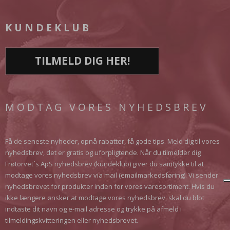
KUNDEKLUB
TILMELD DIG HER!
MODTAG VORES NYHEDSBREV
Få de seneste nyheder, opnå rabatter, få gode tips. Meld dig til vores
nyhedsbrev, det er gratis og uforpligtende. Når du tilmelder dig
Frøtorvet´s ApS nyhedsbrev (kundeklub) giver du samtykke til at
modtage vores nyhedsbrev via mail (emailmarkedsføring). Vi sender
nyhedsbrevet for produkter inden for vores varesortiment. Hvis du
ikke længere ønsker at modtage vores nyhedsbrev, skal du blot
indtaste dit navn og e-mail adresse og trykke på afmeld i
tilmeldingskvitteringen eller nyhedsbrevet.