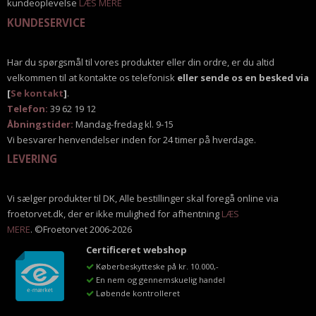
kundeoplevelse
LÆS MERE
KUNDESERVICE
Har du spørgsmål til vores produkter eller din ordre, er du altid
velkommen til at kontakte os telefonisk
eller sende os en besked via
[
Se kontakt
]
.
Telefon:
39 62 19 12
Åbningstider:
Mandag-fredag kl. 9-15
Vi besvarer henvendelser inden for 24 timer på hverdage.
LEVERING
Vi sælger produkter til DK, Alle bestillinger skal foregå online via
froetorvet.dk, der er ikke mulighed for afhentning
LÆS
MERE
. ©Froetorvet 2006-2026
Certificeret webshop
Køberbeskytteske på kr. 10.000,-
En nem og gennemskuelig handel
Løbende kontrolleret