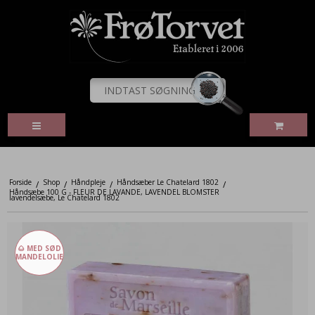
Forside
Shop
Håndpleje
Håndsæber Le Chatelard 1802
/
/
/
/
Håndsæbe 100 G - FLEUR DE LAVANDE, LAVENDEL BLOMSTER
lavendelsæbe, Le Chatelard 1802
🌰 MED SØD
MANDELOLIE