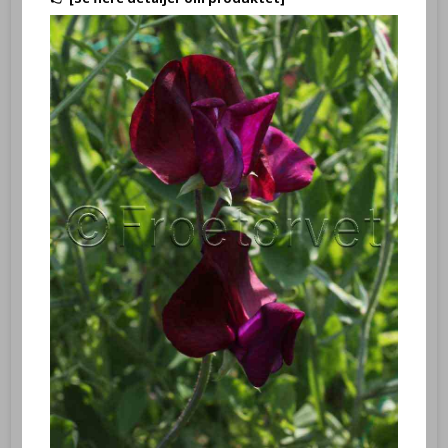
Håndcreme – Lavender Rosemary / Lavendel & Rosmarin med
sheasmør 30 ml – Michel Design Works
YAHCS081-813
🧴 Michel Design Works Håndcreme – Lavender Rosemary
(30 ml)
55,00 DKK
Vis produkt