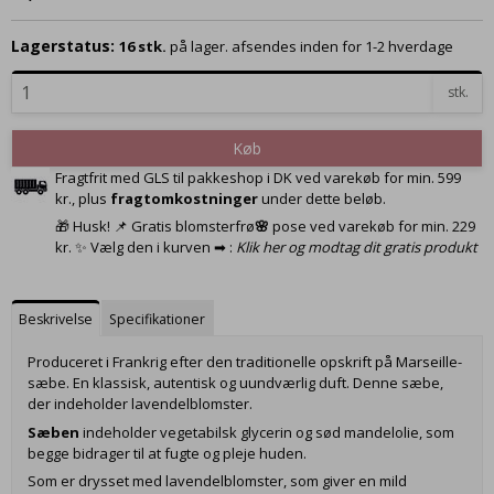
Lagerstatus:
16
stk.
på lager. afsendes inden for 1-2 hverdage
stk.
Køb
Fragtfrit med GLS til pakkeshop i DK ved varekøb for min. 599
kr., plus
fragtomkostninger
under dette beløb.
🎁 Husk! 📌 Gratis blomsterfrø
🌸
pose ved varekøb for min. 229
kr. ✨ Vælg den i kurven ➡ :
Klik her og modtag dit gratis produkt
Beskrivelse
Specifikationer
Produceret i Frankrig efter den traditionelle opskrift på Marseille-
sæbe. En klassisk, autentisk og uundværlig duft. Denne sæbe,
der indeholder lavendelblomster.
Sæben
indeholder vegetabilsk glycerin og sød mandelolie, som
begge bidrager til at fugte og pleje huden.
Som er drysset med lavendelblomster, som giver en mild