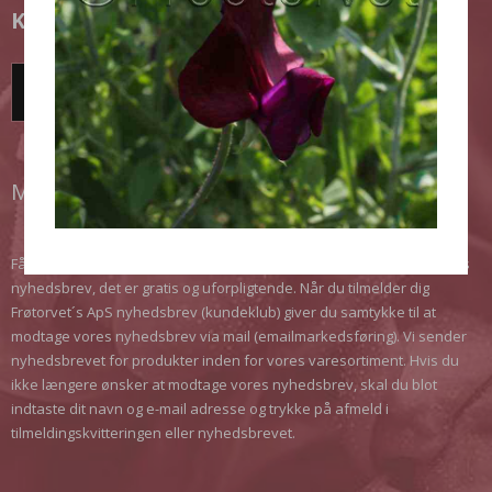
KUNDEKLUB
TILMELD DIG HER!
MODTAG VORES NYHEDSBREV
Få de seneste nyheder, opnå rabatter, få gode tips. Meld dig til vores
nyhedsbrev, det er gratis og uforpligtende. Når du tilmelder dig
Frøtorvet´s ApS nyhedsbrev (kundeklub) giver du samtykke til at
modtage vores nyhedsbrev via mail (emailmarkedsføring). Vi sender
nyhedsbrevet for produkter inden for vores varesortiment. Hvis du
ikke længere ønsker at modtage vores nyhedsbrev, skal du blot
indtaste dit navn og e-mail adresse og trykke på afmeld i
tilmeldingskvitteringen eller nyhedsbrevet.