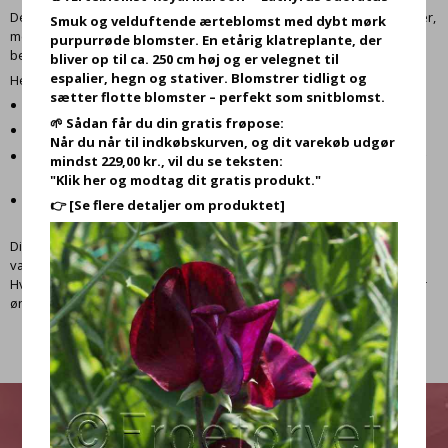
Denne kategori henvender sig til dig, der er leder, selvstændig, healer,
Smuk og velduftende ærteblomst med dybt mørk
mentor eller spirituel entreprenør – og som ønsker at træffe
purpurrøde blomster. En etårig klatreplante, der
beslutninger med både hjerte og strategi.
bliver op til ca. 250 cm høj og er velegnet til
espalier, hegn og stativer. Blomstrer tidligt og
Her finder du orakelkortsæt, der:
sætter flotte blomster – perfekt som snitblomst.
Skaber forbindelse mellem det intuitive og det praktiske
🌱 Sådan får du din gratis frøpose:
Støtter dig i strategisk planlægning med spirituel indsigt
Når du når til indkøbskurven, og dit varekøb udgør
Hjælper dig med at skabe balance mellem økonomisk velstand og
mindst 229,00 kr., vil du se teksten:
personlig integritet
"Klik her og modtag dit gratis produkt."
Understøtter personligt lederskab og energiarbejde i din
👉
[Se flere detaljer om produktet]
virksomhed
Disse kortsæt er ikke kun smukt designede, men fungerer også som
værktøjer i din hverdag, når du har brug for overblik, ro og retning.
Hvad enten du står over for store beslutninger i din virksomhed eller
ønsker klarhed