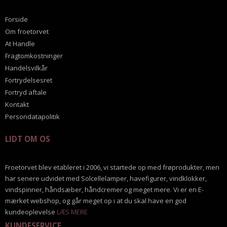
Forside
Om froetorvet
At Handle
Fragtomkostninger
Handelsvilkår
Fortrydelsesret
Fortryd aftale
Kontakt
Persondatapolitik
LIDT OM OS
Froetorvet blev etableret i 2006, vi startede op med frøprodukter, men
har senere udvidet med Solcellelamper, havefigurer, vindklokker,
vindspinner, håndsæber, håndcremer og meget mere. Vi er en E-
mærket webshop, og går meget op i at du skal have en god
kundeoplevelse
LÆS MERE
KUNDESERVICE