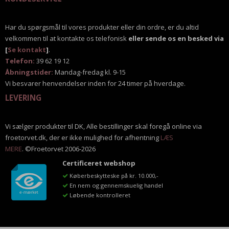
Har du spørgsmål til vores produkter eller din ordre, er du altid
velkommen til at kontakte os telefonisk
eller sende os en besked via
[
Se kontakt
]
.
Telefon:
39 62 19 12
Åbningstider:
Mandag-fredag kl. 9-15
Vi besvarer henvendelser inden for 24 timer på hverdage.
LEVERING
Vi sælger produkter til DK, Alle bestillinger skal foregå online via
froetorvet.dk, der er ikke mulighed for afhentning
LÆS
MERE
. ©Froetorvet 2006-2026
Certificeret webshop
Køberbeskytteske på kr. 10.000,-
En nem og gennemskuelig handel
Løbende kontrolleret