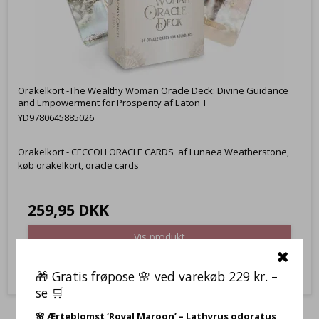
Orakelkort -The Wealthy Woman Oracle Deck: Divine Guidance
and Empowerment for Prosperity af Eaton T
YD9780645885026
Orakelkort - CECCOLI ORACLE CARDS af Lunaea Weatherstone,
køb orakelkort, oracle cards
259,95 DKK
Vis produkt
🎁 Gratis frøpose 🌸 ved varekøb 229 kr. –
se 🛒
🌸
Ærteblomst ‘Royal Maroon’ – Lathyrus odoratus