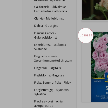
Californisk Guldvalmue -
Eschscholzia Californica
Clarkia - Mølleblomst
Dahlia - Georgine
Daucus Carota -
UDSOLGT
Gulerodsblomst
Enkeblomst – Scabiosa -
Skabiose
Evighedsblomst-
Xeranthemum/Helichrysum
Fingerbøl - Digitalis
Fløjlsblomst -Tagetes
Floks, Sommerfloks - Phlox
Forglemmigej - Myosotis
sylvatica
Fredløs – Lysimachia
atropurpurea