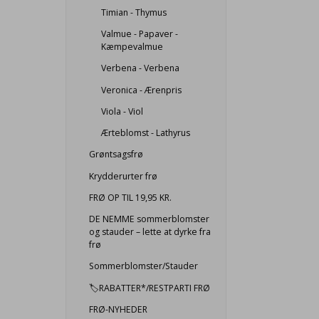
Timian - Thymus
Valmue - Papaver -
Kæmpevalmue
Verbena - Verbena
Veronica - Ærenpris
Viola - Viol
Ærteblomst - Lathyrus
Grøntsagsfrø
Krydderurter frø
FRØ OP TIL 19,95 KR.
DE NEMME sommerblomster
og stauder – lette at dyrke fra
frø
Sommerblomster/Stauder
🏷️RABATTER*/RESTPARTI FRØ
FRØ-NYHEDER