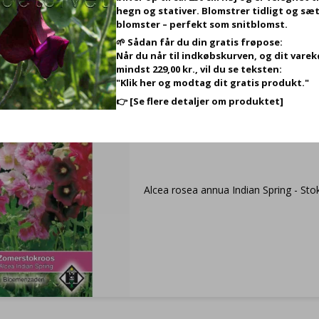
hegn og stativer. Blomstrer tidligt og sæt
blomster – perfekt som snitblomst.
🌱 Sådan får du din gratis frøpose:
Når du når til indkøbskurven, og dit vare
mindst 229,00 kr., vil du se teksten:
"Klik her og modtag dit gratis produkt."
👉
[Se flere detaljer om produktet]
Stokrose- Alcea rosea annua Indian Spri
Stokrose (ca. 50 frø)
VB33085
Alcea rosea annua Indian Spring - Sto