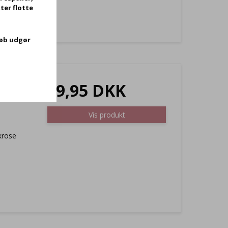
ter flotte
køb udgør
ng -
29,95 DKK
Vis produkt
krose