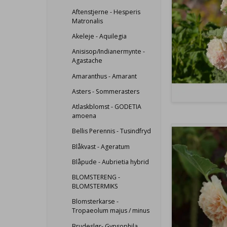
Aftenstjerne - Hesperis
Matronalis
Akeleje - Aquilegia
Anisisop/Indianermynte -
Agastache
Amaranthus - Amarant
Asters - Sommerasters
Atlaskblomst - GODETIA
amoena
Bellis Perennis - Tusindfryd
Blåkvast - Ageratum
Blåpude - Aubrietia hybrid
BLOMSTERENG -
BLOMSTERMIKS
Blomsterkarse -
Tropaeolum majus / minus
Brudeslør- Gypsophila