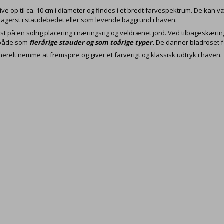
ve op til ca. 10 cm i diameter og findes i et bredt farvespektrum. De kan 
agerst i staudebedet eller som levende baggrund i haven.
st på en solrig placering i næringsrig og veldrænet jord. Ved tilbageskær
 både som
flerårige stauder og som toårige typer.
De danner bladroset fø
erelt nemme at fremspire og giver et farverigt og klassisk udtryk i haven.