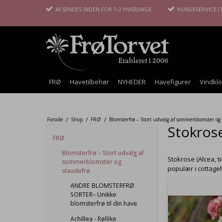
AFSENDES INDEN FOR 1-2 HVERDAGE
KUNDESERVICE (T
FRØ
Havetilbehør
NYHEDER
Havefigurer
Vindkl
/
/
/
Forside
Shop
FRØ
Blomsterfrø – Stort udvalg af sommerblomster og
Stokrose
FRØ
Blomsterfrø – Stort udvalg af
Stokrose (Alcea, t
sommerblomster og
populær i cottage
staudefrø
ANDRE BLOMSTERFRØ
SORTER– Unikke
blomsterfrø til din have
Achillea - Røllike