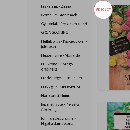
Frøkenhat - Zinnia
UDSOLGT
Geranium-Storkenæb
Gyldenlak - Erysimum cheiri
GRØNGØDNING
Helleborus - Påskeklokker -
juleroser
Hestemynte - Monarda
Hjulkrone - Borago
officinalis
Hindebæger - Limonium
Husløg - SEMPERVIVUM
Hørblomst-Linum
Japansk lygte - Physalis
Alkekengi
Jomfru i det grønne -
Nigella damascena