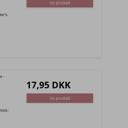
Vis produkt
ter’s
e -
17,95 DKK
Vis produkt
mois-