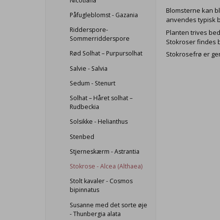
Nicotiana
Blomsterne kan bli
Påfugleblomst - Gazania
anvendes typisk b
Ridderspore-
Planten trives bed
Sommerridderspore
Stokroser findes
Rød Solhat – Purpursolhat
Stokrosefrø er gen
Salvie - Salvia
Sedum - Stenurt
Solhat – Håret solhat –
Rudbeckia
Solsikke - Helianthus
Stenbed
Stjerneskærm - Astrantia
Stokrose - Alcea (Althaea)
Stolt kavaler - Cosmos
bipinnatus
Susanne med det sorte øje
- Thunbergia alata