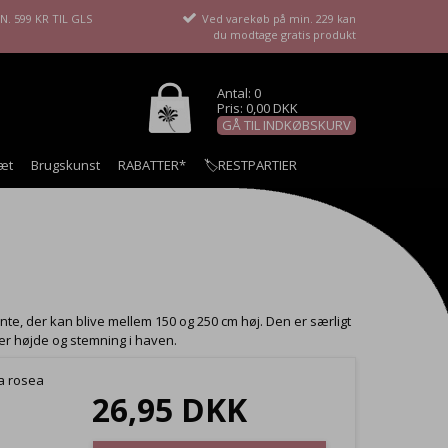
. 599 KR TIL GLS
Ved varekøb på min. 229 kan
du modtage gratis produkt
Antal: 0
Pris: 0,00 DKK
GÅ TIL INDKØBSKURV
æt
Brugskunst
RABATTER*
🏷️RESTPARTIER
te, der kan blive mellem 150 og 250 cm høj. Den er særligt
r højde og stemning i haven.
ea rosea
26,95 DKK