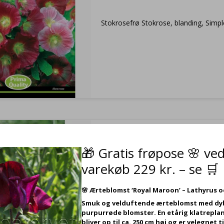
Stokrosefrø Stokrose, blanding, Simpl
Alcea Rosea Nigra - Sort Stokrose, Frø (ca
stk)
🎁 Gratis frøpose 🌸 ve
VB36410
varekøb 229 kr. – se 🛒
Stokrosefrø Alcea Rosea Nigra – Sort
🌸
Ærteblomst ‘Royal Maroon’ – Lathyrus 
Stokrose
Smuk og velduftende ærteblomst med dy
purpurrøde blomster. En etårig klatreplan
bliver op til ca. 250 cm høj og er velegnet ti