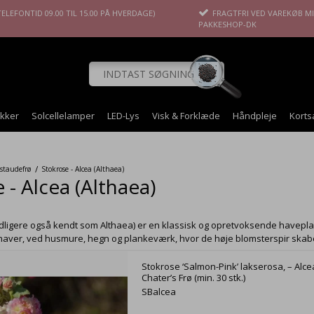
ELEFONTID 09.00 TIL 15.00 PÅ HVERDAGE)
FRAGTFRI VED VAREKØB MIN
PAKKESHOP-DK
okker
Solcellelamper
LED-Lys
Visk & Forklæde
Håndpleje
Korts
/
 staudefrø
Stokrose - Alcea (Althaea)
 - Alcea (Althaea)
idligere også kendt som Althaea) er en klassisk og opretvoksende haveplan
haver, ved husmure, hegn og plankeværk, hvor de høje blomsterspir skabe
Stokrose ‘Salmon-Pink’ lakserosa, – Alc
Chater’s Frø (min. 30 stk.)
SBalcea