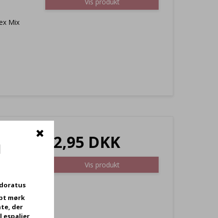
Vis produkt
ex Mix
. 70
32,95 DKK
d
Vis produkt
odoratus
bt mørk
te, der
l espalier,