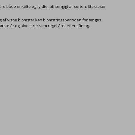
være både enkelte og fyldte, afhængigt af sorten. Stokroser
ing af visne blomster kan blomstringsperioden forlænges.
rste år og blomstrer som regel året efter såning.