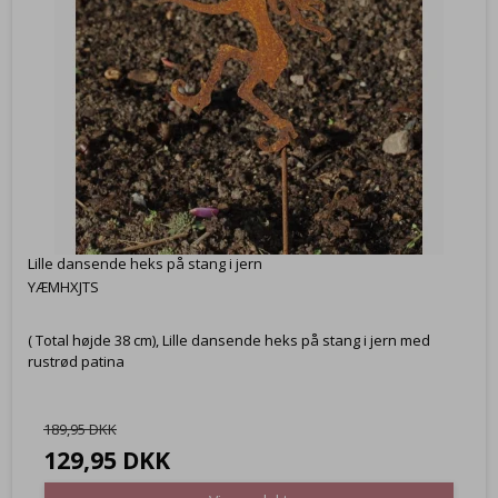
Lille dansende heks på stang i jern
YÆMHXJTS
( Total højde 38 cm), Lille dansende heks på stang i jern med
rustrød patina
189,95 DKK
129,95 DKK