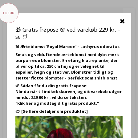
TILBUD
🎁 Gratis frøpose 🌸 ved varekøb 229 kr. –
se 🛒
🌸
Ærteblomst ‘Royal Maroon’ – Lathyrus odoratus
Smuk og velduftende ærteblomst med dybt mørk
purpurrøde blomster. En etårig klatreplante, der
bliver op til ca. 250 cm høj og er velegnet til
espalier, hegn og stativer. Blomstrer tidligt og
sætter flotte blomster – perfekt som snitblomst.
🌱 Sådan får du din gratis frøpose:
Når du når til indkøbskurven, og dit varekøb udgør
mindst 229,00 kr., vil du se teksten:
"Klik her og modtag dit gratis produkt."
👉
[Se flere detaljer om produktet]
Skærm i jern med fugle evt. til vinglas
YÆBWGS