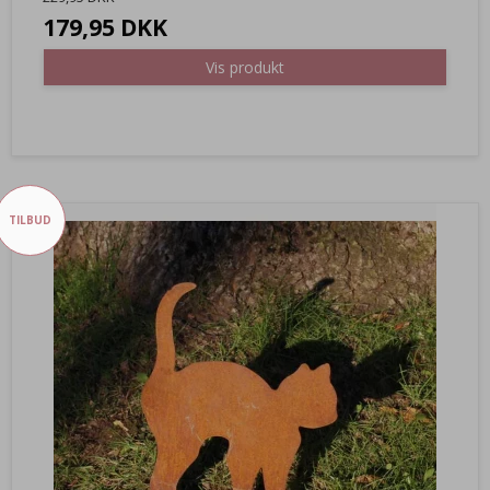
179,95 DKK
Vis produkt
TILBUD