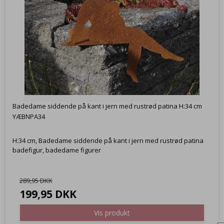
Badedame siddende på kant i jern med rustrød patina H:34 cm
YÆBNPA34
H:34 cm, Badedame siddende på kant i jern med rustrød patina
badefigur, badedame figurer
289,95 DKK
199,95 DKK
Vis produkt