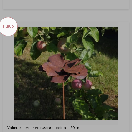
TILBUD
Valmue i jern med rustrød patina H:80 cm