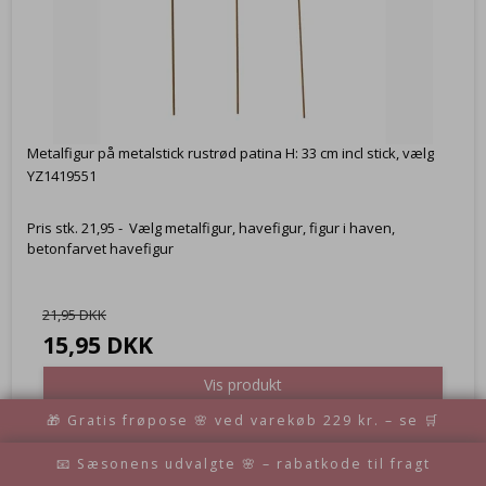
Metalfigur på metalstick rustrød patina H: 33 cm incl stick, vælg
YZ1419551
Pris stk. 21,95 - Vælg metalfigur, havefigur, figur i haven,
betonfarvet havefigur
21,95 DKK
15,95 DKK
Vis produkt
🎁 Gratis frøpose 🌸 ved varekøb 229 kr. – se 🛒
📧 Sæsonens udvalgte 🌸 – rabatkode til fragt