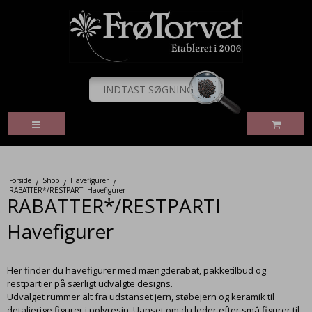
Forside
Shop
Havefigurer
/
/
/
RABATTER*/RESTPARTI Havefigurer
RABATTER*/RESTPARTI
Havefigurer
Her finder du havefigurer med mængderabat, pakketilbud og
restpartier på særligt udvalgte designs.
Udvalget rummer alt fra udstanset jern, støbejern og keramik til
detaljerige figurer i polyresin. Uanset om du leder efter små figurer til