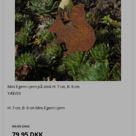
Mini Egern i jern på stick H: 7 cm, B: 6 cm
YÆEiS0
H: 7 cm, B: 6 cm Mini Egern i jern
99,95 DKK
79,95 DKK