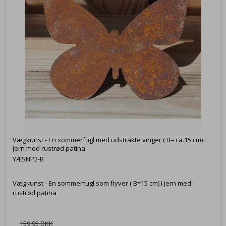
Vægkunst - En sommerfugl med udstrakte vinger ( B= ca.15 cm) i
jern med rustrød patina
YÆSNP2-B
Vægkunst - En sommerfugl som flyver ( B=15 cm) i jern med
rustrød patina
159,95 DKK