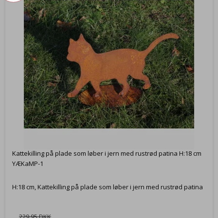
Kattekilling på plade som løber i jern med rustrød patina H:18 cm
YÆKaMP-1
H:18 cm, Kattekilling på plade som løber i jern med rustrød patina
229,95 DKK