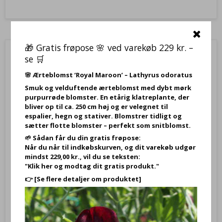
🎁 Gratis frøpose 🌸 ved varekøb 229 kr. –
se 🛒
🌸
Ærteblomst ‘Royal Maroon’ – Lathyrus odoratus
Smuk og velduftende ærteblomst med dybt mørk
purpurrøde blomster. En etårig klatreplante, der
bliver op til ca. 250 cm høj og er velegnet til
espalier, hegn og stativer. Blomstrer tidligt og
sætter flotte blomster – perfekt som snitblomst.
🌱 Sådan får du din gratis frøpose:
Når du når til indkøbskurven, og dit varekøb udgør
mindst 229,00 kr., vil du se teksten:
"Klik her og modtag dit gratis produkt."
👉
[Se flere detaljer om produktet]
Håndcreme – Wild Lime & Lemongrass / Citrongræs (med