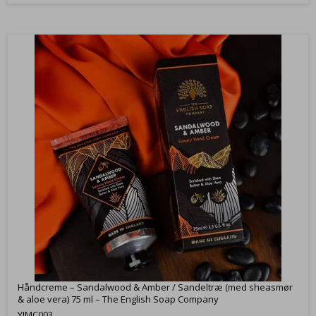
Håndcreme – Sandalwood & Amber / Sandeltræ (med sheasmør
& aloe vera) 75 ml – The English Soap Company
YJMC003