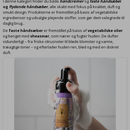
I denne kategori finder du både
håndcremer
og
faste håndsæbe
r
og
flydende håndsæber
,
alle skabt med fokus på kvalitet, duft og
smukt design. Produkterne er fremstillet på basis af vegetabilske
ingredienser og udvalgte plejende stoffer, som gør dem velegnede til
daglig brug.
.
De
faste håndsæber
er fremstillet på basis af
vegetabilske olier
og beriget med
sheasmør
, som nærer og fugter huden. De dufter
vidunderligt – fra friske citrusnoter til bløde blomster og varme,
træagtige toner – og efterlader huden ren, blød og med en diskret
duft.