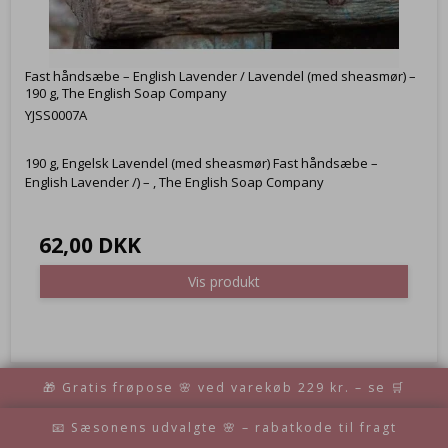
Fast håndsæbe – English Lavender / Lavendel (med sheasmør) –
190 g, The English Soap Company
YJSS0007A
190 g, Engelsk Lavendel (med sheasmør) Fast håndsæbe –
English Lavender /) – , The English Soap Company
62,00 DKK
Vis produkt
🎁 Gratis frøpose 🌸 ved varekøb 229 kr. – se 🛒
📧 Sæsonens udvalgte 🌸 – rabatkode til fragt