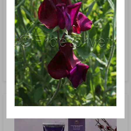
sheasmør & aloe vera) 75 ml – The English Soap Company
YJMC004
75 ml, Håndcreme – Radiant Wild Lime & Lemongrass / Citrongræs
– The English Soap Company
93,00 DKK
Vis produkt