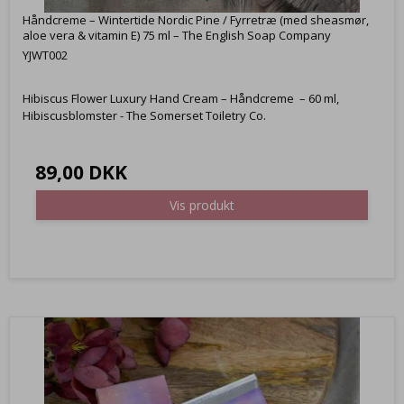
Håndcreme – Wintertide Nordic Pine / Fyrretræ (med sheasmør,
aloe vera & vitamin E) 75 ml – The English Soap Company
YJWT002
Hibiscus Flower Luxury Hand Cream – Håndcreme – 60 ml,
Hibiscusblomster - The Somerset Toiletry Co.
89,00 DKK
Vis produkt