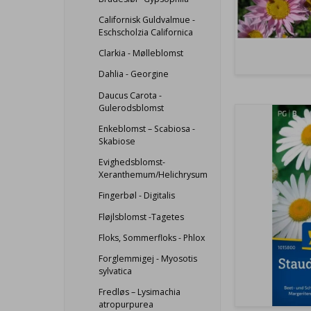
Californisk Guldvalmue -
Eschscholzia Californica
Clarkia - Mølleblomst
Dahlia - Georgine
Daucus Carota -
Gulerodsblomst
Enkeblomst – Scabiosa -
Skabiose
Evighedsblomst-
Xeranthemum/Helichrysum
Fingerbøl - Digitalis
Fløjlsblomst -Tagetes
Floks, Sommerfloks - Phlox
Forglemmigej - Myosotis
sylvatica
Fredløs – Lysimachia
atropurpurea