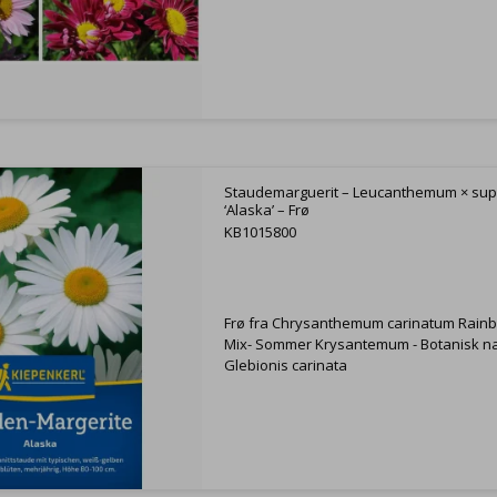
Staudemarguerit – Leucanthemum × su
‘Alaska’ – Frø
KB1015800
Frø fra Chrysanthemum carinatum Rain
Mix- Sommer Krysantemum - Botanisk n
Glebionis carinata