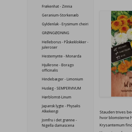
Frøkenhat - Zinnia
Geranium-Storkenæb
Gyldenlak - Erysimum cheiri
GRØNGØDNING
Helleborus - Påskeklokker -
juleroser
Hestemynte - Monarda
Hjulkrone - Borago
officinalis
Hindebæger - Limonium
Husløg - SEMPERVIVUM
Hørblomst-Linum
Japansk lygte - Physalis
Alkekengi
Stauden trives bed
hvor blomsterne h
Jomfru i det grønne -
Krysantemum fin
Nigella damascena