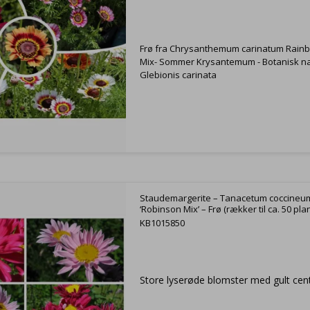
Frø fra Chrysanthemum carinatum Rain
Mix- Sommer Krysantemum - Botanisk n
Glebionis carinata
Staudemargerite – Tanacetum coccineu
‘Robinson Mix’ – Frø (rækker til ca. 50 pla
KB1015850
Store lyserøde blomster med gult cent