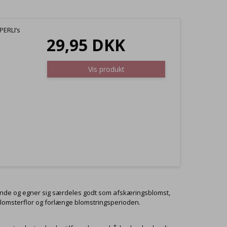
PERLI’s
29,95 DKK
Vis produkt
strende og egner sig særdeles godt som afskæringsblomst,
blomsterflor og forlænge blomstringsperioden.