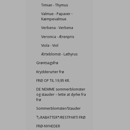
Timian - Thymus
Valmue - Papaver -
Kæmpevalmue
Verbena - Verbena
Veronica - Ærenpris
Viola - Viol
Ærteblomst - Lathyrus
Grøntsagsfrø
Krydderurter frø
FRØ OP TIL 19,95 KR.
DE NEMME sommerblomster
og stauder – lette at dyrke fra
frø
Sommerblomster/Stauder
🏷️RABATTER*/RESTPARTI FRØ
FRØ-NYHEDER