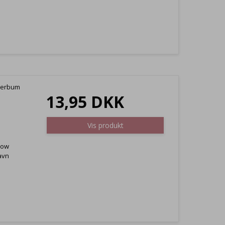
perbum
13,95 DKK
Vis produkt
bow
avn