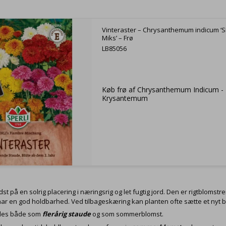
Vinteraster – Chrysanthemum indicum ‘S
Miks’ – Frø
LB85056
Køb frø af Chrysanthemum Indicum -
Krysantemum
st på en solrig placering i næringsrig og let fugtig jord. Den er rigtblom
ar en god holdbarhed. Ved tilbageskæring kan planten ofte sætte et nyt 
des både som
flerårig staude
og som sommerblomst.