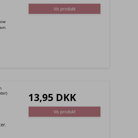
Vis produkt
bow
avn
m
nter)
13,95 DKK
Vis produkt
er.