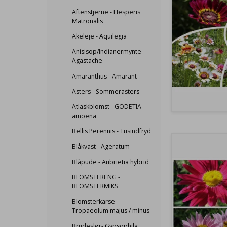
Aftenstjerne - Hesperis
Matronalis
Akeleje - Aquilegia
Anisisop/Indianermynte -
Agastache
Amaranthus - Amarant
Asters - Sommerasters
Atlaskblomst - GODETIA
amoena
Bellis Perennis - Tusindfryd
Blåkvast - Ageratum
Blåpude - Aubrietia hybrid
BLOMSTERENG -
BLOMSTERMIKS
Blomsterkarse -
Tropaeolum majus / minus
Brudeslør- Gypsophila