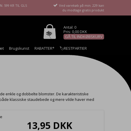
. 599 KR TIL GLS
Ved varekøb på min. 229 kan
du modtage gratis produkt
Antal: 0
Pris: 0,00 DKK
GÅ TIL INDKØBSKURV
æt
Brugskunst
RABATTER*
🏷️RESTPARTIER
de enkle og dobbelte blomster. De karakteristiske
d i både klassiske staudebede og mere vilde haver med
te
13,95 DKK