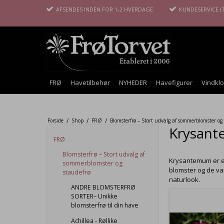
AFSENDES INDEN FOR 1-2 HVERDAGE
KUNDESERVICE (T
FRØ
Havetilbehør
NYHEDER
Havefigurer
Vindkl
/
/
/
Forside
Shop
FRØ
Blomsterfrø – Stort udvalg af sommerblomster og
Krysant
FRØ
Blomsterfrø – Stort udvalg af
Krysantemum er en
sommerblomster og
blomster og de va
staudefrø
naturlook.
ANDRE BLOMSTERFRØ
SORTER– Unikke
blomsterfrø til din have
Achillea - Røllike