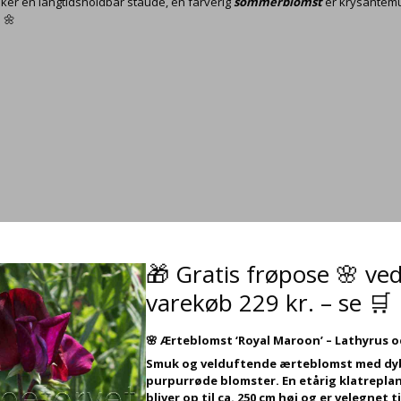
er en langtidsholdbar staude, en farverig
sommerblomst
er krysantemum
 🌼
🎁 Gratis frøpose 🌸 ve
varekøb 229 kr. – se 🛒
🌸
Ærteblomst ‘Royal Maroon’ – Lathyrus 
Smuk og velduftende ærteblomst med dy
purpurrøde blomster. En etårig klatreplan
bliver op til ca. 250 cm høj og er velegnet ti