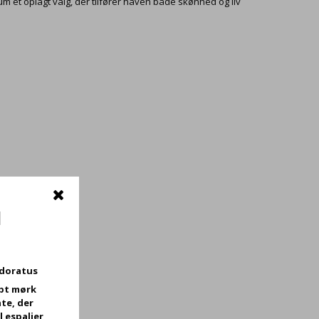
 et oplagt valg, der tilfører haven både skønhed og liv
d
odoratus
bt mørk
te, der
l espalier,