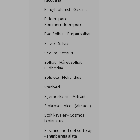
Nicotiana
Påfugleblomst - Gazania
Ridderspore-
Sommerridderspore
Rød Solhat – Purpursolhat
Salvie - Salvia
Sedum - Stenurt
Solhat – Håret solhat –
Rudbeckia
Solsikke - Helianthus
Stenbed
Stjerneskærm - Astrantia
Stokrose - Alcea (Althaea)
Stolt kavaler - Cosmos
bipinnatus
Susanne med det sorte øje
- Thunbergia alata