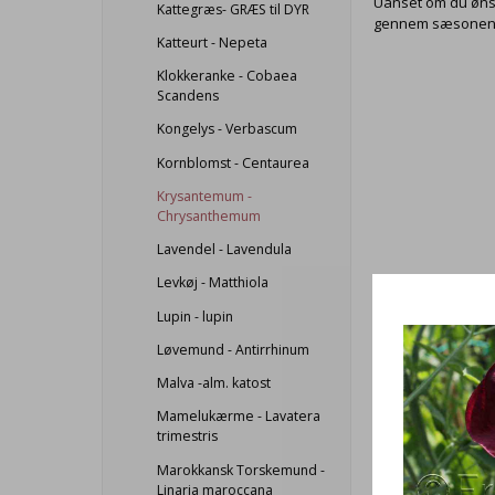
Uanset om du ønsk
Kattegræs- GRÆS til DYR
gennem sæsonen
Katteurt - Nepeta
Klokkeranke - Cobaea
Scandens
Kongelys - Verbascum
Kornblomst - Centaurea
Krysantemum -
Chrysanthemum
Lavendel - Lavendula
Levkøj - Matthiola
Lupin - lupin
Løvemund - Antirrhinum
Malva -alm. katost
Mamelukærme - Lavatera
trimestris
Marokkansk Torskemund -
Linaria maroccana