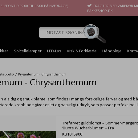
ELEFONTID 09.00 TIL 15.00 PÅ HVERDAGE)
FRAGTFRI VED VAREKØB MIN
PAKKESHOP-DK
okker
Solcellelamper
LED-Lys
Visk & Forklæde
Håndpleje
Korts
/
 staudefrø
Krysantemum - Chrysanthemum
emum - Chrysanthemum
 alsidig og smuk plante, som findes i mange forskellige farver og med bå
rierede kronblade giver et let og naturligt udtryk, som passer perfekt in
Trefarvet guldblomst – Sommer-margeri
‘Bunte Wucherblumen’ – Frø
KB1015900