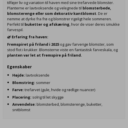
tilføjer liv og variation til haven med sine trefarvede blomster.
Planterne er lavtvoksende og velegnede til
blomsterbede,
blomsterenge eller som dekorativ kantblomst
. De er
nemme at dyrke fra frø og blomstrer rigeligt hele sommeren.
Perfekt til
buketter og afskæring
, hvor de viser deres smukke
farvespil.
🌿
Erfaring fra haven:
Fremspiret på friland i 2025
og gav farverige blomster, som
stod flot i krukker. Blomsterne viste en fantastisk farveskala, og
planten var let at fremspire på friland.
Egenskaber
Højde:
lavtvoksende
Blomstring:
sommer
Farve:
trefarvet (gule, hvide og rødlige nuancer)
Placering:
solrig til let skygge
Anvendelse:
blomsterbed, blomsterenge, buketter,
snitblomst