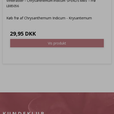
Vinteraster – Chrysanthemum indicum ‘SPERLI’s Miks’ – Frø
LB85056
Køb frø af Chrysanthemum Indicum - Krysantemum
29,95 DKK
Vis produkt
KUNDEKLUB