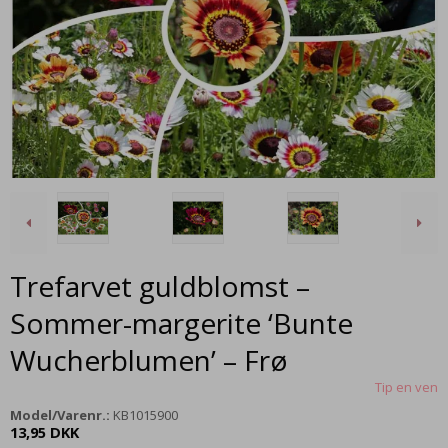
Trefarvet guldblomst –
Sommer-margerite ‘Bunte
Wucherblumen’ – Frø
Tip en ven
Model/Varenr.:
KB1015900
13,95 DKK