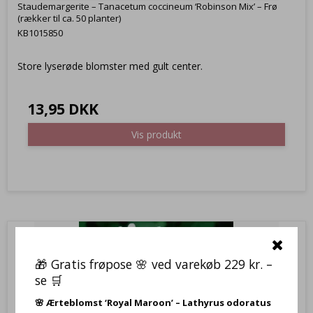
Staudemargerite – Tanacetum coccineum ‘Robinson Mix’ – Frø
(rækker til ca. 50 planter)
KB1015850
Store lyserøde blomster med gult center.
13,95 DKK
Vis produkt
🎁 Gratis frøpose 🌸 ved varekøb 229 kr. –
se 🛒
🌸
Ærteblomst ‘Royal Maroon’ – Lathyrus odoratus