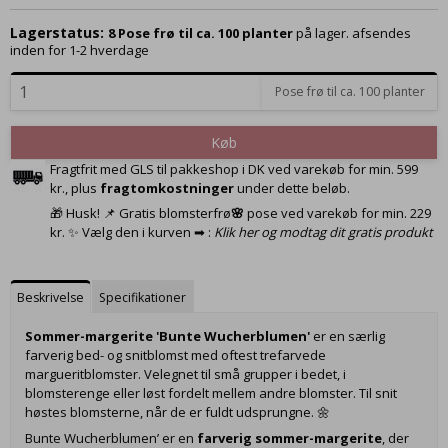
Lagerstatus:
8
Pose frø til ca. 100 planter
på lager. afsendes
inden for 1-2 hverdage
Pose frø til ca. 100 planter
Køb
Fragtfrit med GLS til pakkeshop i DK ved varekøb for min. 599
kr., plus
fragtomkostninger
under dette beløb.
🎁 Husk! 📌 Gratis blomsterfrø
🌸
pose ved varekøb for min. 229
kr. ✨ Vælg den i kurven ➡ :
Klik her og modtag dit gratis produkt
Beskrivelse
Specifikationer
Sommer-margerite 'Bunte Wucherblumen'
er en særlig
farverig bed- og snitblomst med oftest trefarvede
margueritblomster. Velegnet til små grupper i bedet, i
blomsterenge eller løst fordelt mellem andre blomster. Til snit
høstes blomsterne, når de er fuldt udsprungne. 🌼
Bunte Wucherblumen’ er en
farverig sommer-margerite
, der