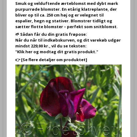
Smuk og velduftende ærteblomst med dybt mørk
purpurrøde blomster. En etårig klatreplante, der
bliver op til ca. 250 cm høj og er velegnet til
espalier, hegn og stativer. Blomstrer tidligt og
sætter flotte blomster – perfekt som snitblomst.
🌱 Sådan får du din gratis frøpose:
Når du når til indkøbskurven, og dit varekøb udgør
mindst 229,00 kr., vil du se teksten:
"Klik her og modtag dit gratis produkt."
👉
[Se flere detaljer om produktet]
Staudemarguerit – Leucanthemum × superbum ‘Alaska’ – Frø
KB1015800
Frø fra Chrysanthemum carinatum Rainbow Mix- Sommer
Krysantemum - Botanisk navn Glebionis carinata
13,95 DKK
Vis produkt