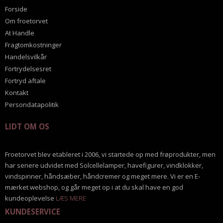
Forside
Om froetorvet
At Handle
Fragtomkostninger
Handelsvilkår
Fortrydelsesret
Fortryd aftale
Kontakt
Persondatapolitik
LIDT OM OS
Froetorvet blev etableret i 2006, vi startede op med frøprodukter, men
har senere udvidet med Solcellelamper, havefigurer, vindklokker,
vindspinner, håndsæber, håndcremer og meget mere. Vi er en E-
mærket webshop, og går meget op i at du skal have en god
kundeoplevelse
LÆS MERE
KUNDESERVICE