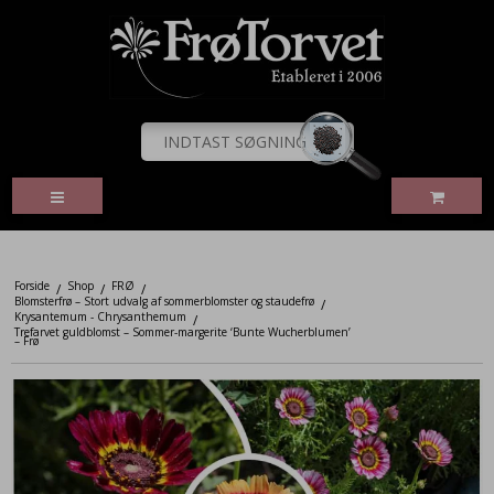
Forside
Shop
FRØ
/
/
/
Blomsterfrø – Stort udvalg af sommerblomster og staudefrø
/
Krysantemum - Chrysanthemum
/
Trefarvet guldblomst – Sommer-margerite ‘Bunte Wucherblumen’
– Frø