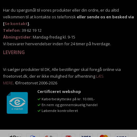
Har du spørgsmål til vores produkter eller din ordre, er du altid
velkommen til at kontakte os telefonisk
eller sende os en besked via
[
Se kontakt
]
.
Telefon:
39 62 19 12
Åbningstider:
Mandag-fredag kl. 9-15
Vi besvarer henvendelser inden for 24 timer på hverdage.
LEVERING
Vi sælger produkter til DK, Alle bestillinger skal foregå online via
froetorvet.dk, der er ikke mulighed for afhentning
LÆS
MERE
. ©Froetorvet 2006-2026
Certificeret webshop
Køberbeskytteske på kr. 10.000,-
En nem og gennemskuelig handel
Løbende kontrolleret