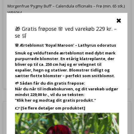
Morgenfrue ‘Pygmy Buff’ – Calendula officinalis – Frø (min. 65 stk.)
WB6064
‘Pygmy Buff’, Morgenfrue – Calendula officinalis – Frø (min. 65 stk.)
🎁 Gratis frøpose 🌸 ved varekøb 229 kr. –
se 🛒
34,95 DKK
🌸
Ærteblomst ‘Royal Maroon’ – Lathyrus odoratus
22,95 DKK
Smuk og velduftende ærteblomst med dybt mørk
purpurrøde blomster. En etårig klatreplante, der
Vis produkt
bliver op til ca. 250 cm høj og er velegnet til
espalier, hegn og stativer. Blomstrer tidligt og
sætter flotte blomster – perfekt som snitblomst.
🌱 Sådan får du din gratis frøpose:
Når du når til indkøbskurven, og dit varekøb udgør
mindst 229,00 kr., vil du se teksten:
"Klik her og modtag dit gratis produkt."
👉
[Se flere detaljer om produktet]