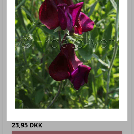
Timian ‘Wild Magic’ – Thymus serpyllum – Frø (rækker til ca. 50
planter)
LK84740
En lav busklignende plante som sætter skønne violette blomster,
som dufter dejligt.
23,95 DKK