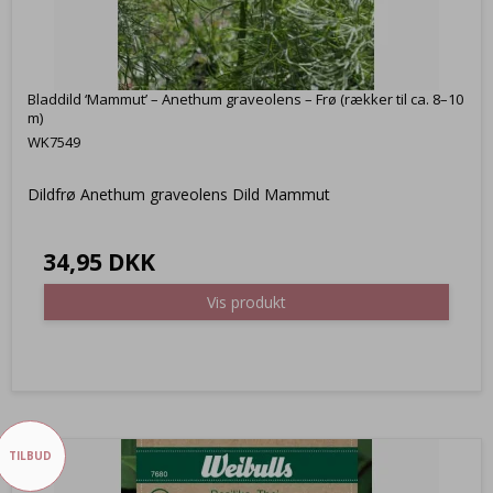
Bladdild ‘Mammut’ – Anethum graveolens – Frø (rækker til ca. 8–10
m)
WK7549
Dildfrø Anethum graveolens Dild Mammut
34,95 DKK
Vis produkt
TILBUD