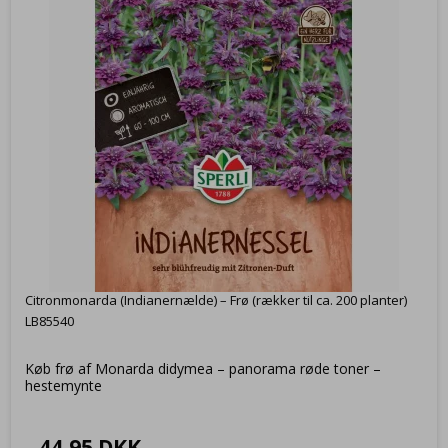
Citronmonarda (Indianernælde) – Frø (rækker til ca. 200 planter)
LB85540
Køb frø af Monarda didymea – panorama røde toner –
hestemynte
44,95 DKK