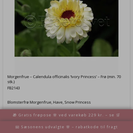
Morgenfrue – Calendula officinalis ‘Ivory Princess’ – Frø (min. 70
stk.)
FB2143
Blomsterfrø Morgenfrue, Have, Snow Princess
🎁 Gratis frøpose 🌸 ved varekøb 229 kr. – se 🛒
28,95 DKK
📧 Sæsonens udvalgte 🌸 – rabatkode til fragt
Vis produkt