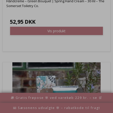
Håndcreme – Green Bouquet | Spring Hand Cream – 30 ml – The
Somerset Toiletry Co.
52,95 DKK
Vis produkt
🎁 Gratis frøpose 🌸 ved varekøb 229 kr. – se 🛒
📧 Sæsonens udvalgte 🌸 – rabatkode til fragt