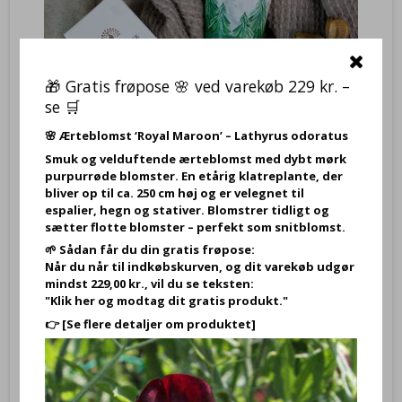
🎁 Gratis frøpose 🌸 ved varekøb 229 kr. –
se 🛒
🌸
Ærteblomst ‘Royal Maroon’ – Lathyrus odoratus
Smuk og velduftende ærteblomst med dybt mørk
purpurrøde blomster. En etårig klatreplante, der
bliver op til ca. 250 cm høj og er velegnet til
espalier, hegn og stativer. Blomstrer tidligt og
Håndcreme – Wintertide Nordic Pine / Fyrretræ (med sheasmør,
aloe vera & vitamin E) 75 ml – The English Soap Company
sætter flotte blomster – perfekt som snitblomst.
YJWT002
🌱 Sådan får du din gratis frøpose:
Når du når til indkøbskurven, og dit varekøb udgør
mindst 229,00 kr., vil du se teksten:
Hibiscus Flower Luxury Hand Cream – Håndcreme – 60 ml,
"Klik her og modtag dit gratis produkt."
Hibiscusblomster - The Somerset Toiletry Co.
👉
[Se flere detaljer om produktet]
89,00 DKK
Vis produkt