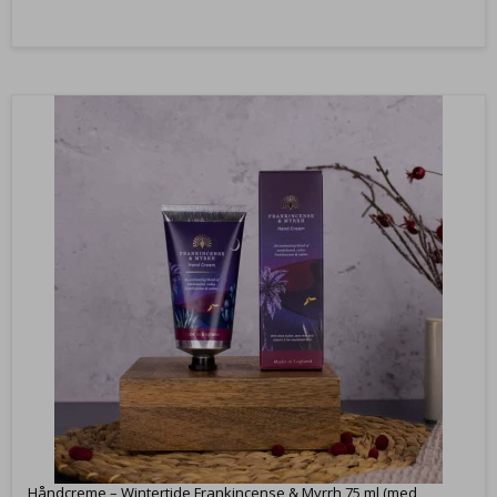
Håndcreme – Wintertide Frankincense & Myrrh 75 ml (med