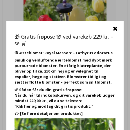
🎁 Gratis frøpose 🌸 ved varekøb 229 kr. –
se 🛒
🌸
Ærteblomst ‘Royal Maroon’ – Lathyrus odoratus
Smuk og velduftende ærteblomst med dybt mørk
purpurrøde blomster. En etårig klatreplante, der
bliver op til ca. 250 cm høj og er velegnet til
espalier, hegn og stativer. Blomstrer tidligt og
sætter flotte blomster – perfekt som snitblomst.
🌱 Sådan får du din gratis frøpose:
Vindklokke Woodstock Precious - Amethyst
Når du når til indkøbskurven, og dit varekøb udgør
YOPSAM
mindst 229,00 kr., vil du se teksten:
"Klik her og modtag dit gratis produkt."
👉
[Se flere detaljer om produktet]
Amethyst, Vindklokke Woodstock Precious - , vindspil i haven,
vindklokke i haven