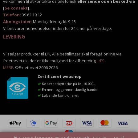
velkommen til at kontakte os telefonisk
eller sende os en besked via
[
Se kontakt
]
.
Telefon:
39 62 19 12
Åbningstider:
Mandag-fredag kl. 9-15
Vi besvarer henvendelser inden for 24 timer på hverdage.
LEVERING
Vi sælger produkter til DK, Alle bestillinger skal foregå online via
froetorvet.dk, der er ikke mulighed for afhentning
LÆS
MERE
. ©Froetorvet 2006-2026
Certificeret webshop
Køberbeskytteske på kr. 10.000,-
En nem og gennemskuelig handel
Løbende kontrolleret