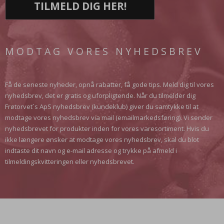
TILMELD DIG HER!
MODTAG VORES NYHEDSBREV
Få de seneste nyheder, opnå rabatter, få gode tips. Meld dig til vores
nyhedsbrev, det er gratis og uforpligtende. Når du tilmelder dig
Frøtorvet´s ApS nyhedsbrev (kundeklub) giver du samtykke til at
modtage vores nyhedsbrev via mail (emailmarkedsføring). Vi sender
nyhedsbrevet for produkter inden for vores varesortiment. Hvis du
ikke længere ønsker at modtage vores nyhedsbrev, skal du blot
indtaste dit navn og e-mail adresse og trykke på afmeld i
tilmeldingskvitteringen eller nyhedsbrevet.