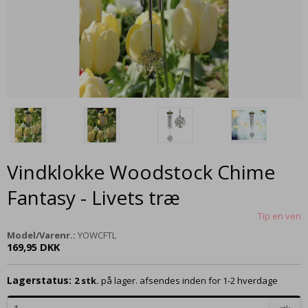
Vindklokke Woodstock Chime
Fantasy - Livets træ
Tip en ven
Model/Varenr.:
YOWCFTL
169,95 DKK
Lagerstatus:
2
stk.
på lager. afsendes inden for 1-2 hverdage