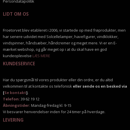
Persondatapolitik
LIDT OM OS
Froetorvet blev etableret i 2006, vi startede op med frøprodukter, men
har senere udvidet med Solcellelamper, havefigurer, vindklokker,
vindspinner, håndsæber, håndcremer og meget mere. Vi er en E-
mærket webshop, og går meget op i at du skal have en god
kundeoplevelse
LÆS MERE
KUNDESERVICE
Har du spørgsmål til vores produkter eller din ordre, er du altid
velkommen til at kontakte os telefonisk
eller sende os en besked via
[
Se kontakt
]
.
Telefon:
39 62 19 12
Åbningstider:
Mandag-fredag kl. 9-15
Vi besvarer henvendelser inden for 24 timer på hverdage.
LEVERING