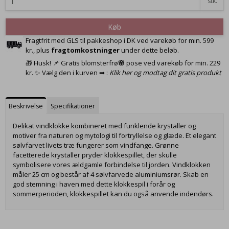
stk.
Køb
Fragtfrit med GLS til pakkeshop i DK ved varekøb for min. 599
kr., plus
fragtomkostninger
under dette beløb.
🎁 Husk! 📌 Gratis blomsterfrø
🌸
pose ved varekøb for min. 229
kr. ✨ Vælg den i kurven ➡ :
Klik her og modtag dit gratis produkt
Beskrivelse
Specifikationer
Delikat vindklokke kombineret med funklende krystaller og
motiver fra naturen og mytologi til fortryllelse og glæde. Et elegant
sølvfarvet livets træ fungerer som vindfange. Grønne
facetterede krystaller pryder klokkespillet, der skulle
symbolisere vores ældgamle forbindelse til jorden. Vindklokken
måler 25 cm og består af 4 sølvfarvede aluminiumsrør. Skab en
god stemning i haven med dette klokkespil i forår og
sommerperioden, klokkespillet kan du også anvende indendørs.