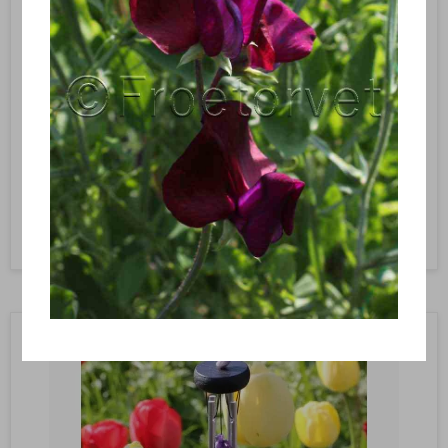
Vindklokke Woodstock Precious - Turquoise
YOPST
Turquoise, Vindklokke Woodstock , vindspil i haven, vindklokke i
haven
169,95 DKK
Vis produkt