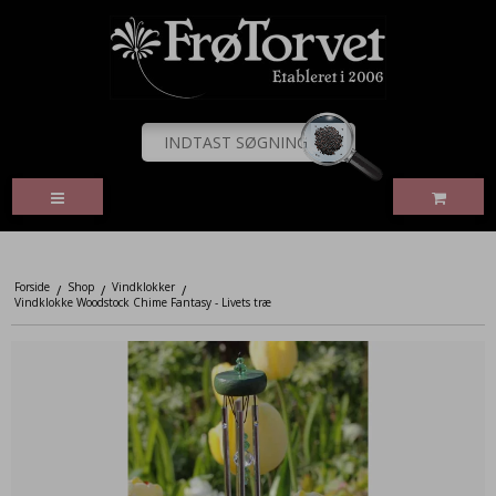
Forside
Shop
Vindklokker
/
/
/
Vindklokke Woodstock Chime Fantasy - Livets træ