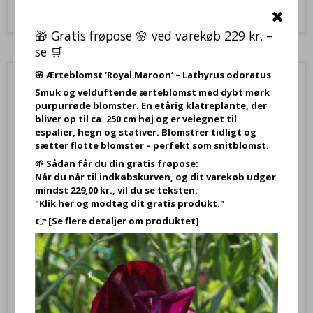
🎁 Gratis frøpose 🌸 ved varekøb 229 kr. –
se 🛒
🌸
Ærteblomst ‘Royal Maroon’ – Lathyrus odoratus
Smuk og velduftende ærteblomst med dybt mørk
purpurrøde blomster. En etårig klatreplante, der
bliver op til ca. 250 cm høj og er velegnet til
espalier, hegn og stativer. Blomstrer tidligt og
sætter flotte blomster – perfekt som snitblomst.
🌱 Sådan får du din gratis frøpose:
Når du når til indkøbskurven, og dit varekøb udgør
mindst 229,00 kr., vil du se teksten:
"Klik her og modtag dit gratis produkt."
👉
[Se flere detaljer om produktet]