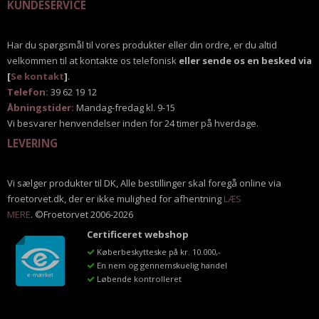
KUNDESERVICE
Har du spørgsmål til vores produkter eller din ordre, er du altid
velkommen til at kontakte os telefonisk
eller sende os en besked via
[
Se kontakt
]
.
Telefon:
39 62 19 12
Åbningstider:
Mandag-fredag kl. 9-15
Vi besvarer henvendelser inden for 24 timer på hverdage.
LEVERING
Vi sælger produkter til DK, Alle bestillinger skal foregå online via
froetorvet.dk, der er ikke mulighed for afhentning
LÆS
MERE
. ©Froetorvet 2006-2026
Certificeret webshop
Køberbeskytteske på kr. 10.000,-
En nem og gennemskuelig handel
Løbende kontrolleret