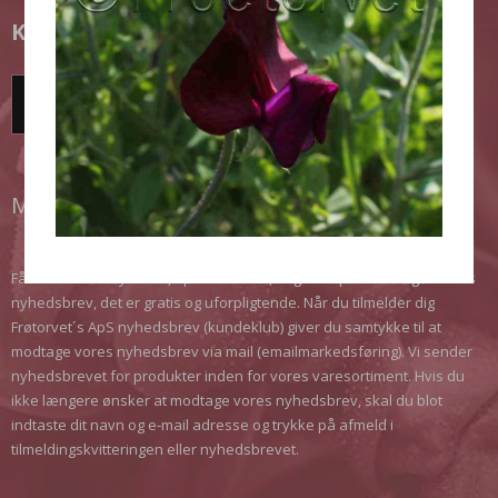
KUNDEKLUB
TILMELD DIG HER!
MODTAG VORES NYHEDSBREV
Få de seneste nyheder, opnå rabatter, få gode tips. Meld dig til vores
nyhedsbrev, det er gratis og uforpligtende. Når du tilmelder dig
Frøtorvet´s ApS nyhedsbrev (kundeklub) giver du samtykke til at
modtage vores nyhedsbrev via mail (emailmarkedsføring). Vi sender
nyhedsbrevet for produkter inden for vores varesortiment. Hvis du
ikke længere ønsker at modtage vores nyhedsbrev, skal du blot
indtaste dit navn og e-mail adresse og trykke på afmeld i
tilmeldingskvitteringen eller nyhedsbrevet.