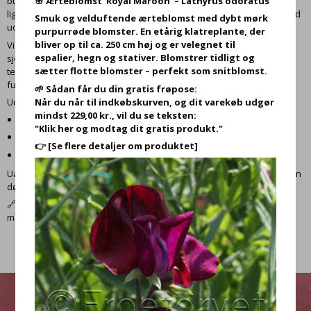
🌸
Ærteblomst ‘Royal Maroon’ – Lathyrus odoratus
bund, som er fri for phthalater. Det betyder, at dørmåtten bliver
liggende – selv i kraftig vind og regn – og den tåler også stående vand
Smuk og velduftende ærteblomst med dybt mørk
uden at gå i stykker.
purpurrøde blomster. En etårig klatreplante, der
bliver op til ca. 250 cm høj og er velegnet til
Vi tilbyder et udvalg af dørmåtter udendørs med flotte motiver og
espalier, hegn og stativer. Blomstrer tidligt og
sjove dørmåtter. Uanset om det er til hoveddøren, altanen eller
sætter flotte blomster – perfekt som snitblomst.
terrassen, finder du en dørmåtte her, der både er dekorativ og
funktionel.
🌱 Sådan får du din gratis frøpose:
Når du når til indkøbskurven, og dit varekøb udgør
Udforsk nogle af vores populære motiver:
mindst 229,00 kr., vil du se teksten:
🌳
Dørmåtte Livets Træ
"Klik her og modtag dit gratis produkt."
💗
Dørmåtte med Hjerte – Blomstrende velkomst i rødt
👉
[Se flere detaljer om produktet]
🦊
Dørmåtte Nysgerrig Ræv
Uanset om det er til hoveddøren, altanen eller terrassen, finder du en
dørmåtte her, der både er dekorativ og funktionel.
🔗 Se hele vores udvalg af
Havetilbehør
, hvor du også finder
matchende figurer og praktiske udendørsprodukter.