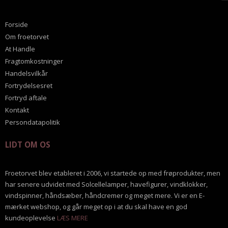
Forside
Om froetorvet
At Handle
Fragtomkostninger
Handelsvilkår
Fortrydelsesret
Fortryd aftale
Kontakt
Persondatapolitik
LIDT OM OS
Froetorvet blev etableret i 2006, vi startede op med frøprodukter, men
har senere udvidet med Solcellelamper, havefigurer, vindklokker,
vindspinner, håndsæber, håndcremer og meget mere. Vi er en E-
mærket webshop, og går meget op i at du skal have en god
kundeoplevelse
LÆS MERE