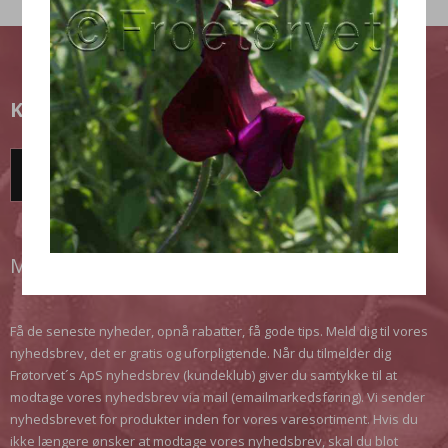
KUNDEKLUB
TILMELD DIG HER!
MODTAG VORES NYHEDSBREV
Få de seneste nyheder, opnå rabatter, få gode tips. Meld dig til vores
nyhedsbrev, det er gratis og uforpligtende. Når du tilmelder dig
Frøtorvet´s ApS nyhedsbrev (kundeklub) giver du samtykke til at
modtage vores nyhedsbrev via mail (emailmarkedsføring). Vi sender
nyhedsbrevet for produkter inden for vores varesortiment. Hvis du
ikke længere ønsker at modtage vores nyhedsbrev, skal du blot