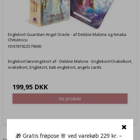
Englekort Guardian Angel Oracle - af Debbie Malone og Amalia
Chitulescu
YD9781922579690
Englekort læsningskort af - Debbie Malone - Englekort/Orakelkort,
orakelkort, Englekort, køb englekort, angels cards
199,95 DKK
Vis produkt
🎁 Gratis frøpose 🌸 ved varekøb 229 kr. –
Englekort giver dig muligheden for at modtage budskaber fra