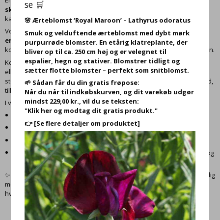
se 🛒
skytsengle (Guardian Angels)
og forskellige
engleenergier
, som
kan støtte dig med klarhed, tryghed og kærlig vejledning.
🌸
Ærteblomst ‘Royal Maroon’ – Lathyrus odoratus
Vores udvalg af englekort består af smukt illustrerede kortsæt
på
Smuk og velduftende ærteblomst med dybt mørk
engelsk
. Hvert sæt er skabt til at hjælpe dig med at opnå en dybere
purpurrøde blomster. En etårig klatreplante, der
kontakt til den spirituelle verden og styrke forbindelsen til din intuition.
bliver op til ca. 250 cm høj og er velegnet til
espalier, hegn og stativer. Blomstrer tidligt og
Kortene kan bruges til daglig refleksion, som støtte i svære perioder
sætter flotte blomster – perfekt som snitblomst.
eller som en del af din spirituelle praksis. Budskaberne er blide,
støttende og ofte opmuntrende – og handler typisk om selvkærlighed,
🌱 Sådan får du din gratis frøpose:
tillid, håb og healing.
Når du når til indkøbskurven, og dit varekøb udgør
mindst 229,00 kr., vil du se teksten:
I vores sortiment finder du blandt andet:
"Klik her og modtag dit gratis produkt."
Kort med
beskeder fra skytsengle
👉
[Se flere detaljer om produktet]
Kort med
generelle engleenergier
Kortsæt med fokus på
healing, ro og indre styrke
Guidebøger på engelsk, som forklarer betydningen af hvert kort og
giver oplæg og tolkning
✨ Uanset om du er nybegynder eller erfaren, kan englekort hjælpe dig
med at åbne dit hjerte og finde støtte fra det spirituelle plan i din
hverdag.