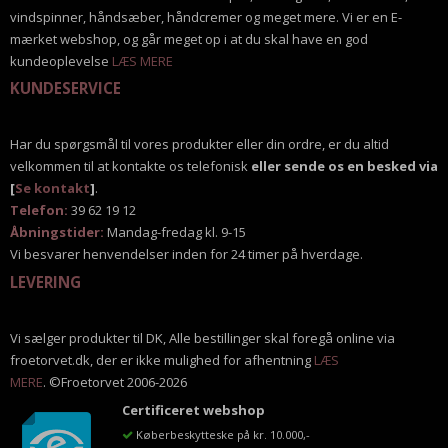
vindspinner, håndsæber, håndcremer og meget mere. Vi er en E-
mærket webshop, og går meget op i at du skal have en god
kundeoplevelse
LÆS MERE
KUNDESERVICE
Har du spørgsmål til vores produkter eller din ordre, er du altid
velkommen til at kontakte os telefonisk
eller sende os en besked via
[
Se kontakt
]
.
Telefon:
39 62 19 12
Åbningstider:
Mandag-fredag kl. 9-15
Vi besvarer henvendelser inden for 24 timer på hverdage.
LEVERING
Vi sælger produkter til DK, Alle bestillinger skal foregå online via
froetorvet.dk, der er ikke mulighed for afhentning
LÆS
MERE
. ©Froetorvet 2006-2026
Certificeret webshop
Køberbeskytteske på kr. 10.000,-