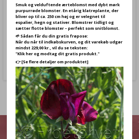
Smuk og velduftende ærteblomst med dybt mørk
purpurrøde blomster. En etårig klatreplante, der
(H:12 CM) guldblade på kjolen, Glasengel i frosted glas med LED
bliver op til ca. 250 cm høj og er velegnet til
lys med, julebelysning, lyskæde i glaskugle, glaskugle med
espalier, hegn og stativer. Blomstrer tidligt og
ledbelysning
sætter flotte blomster – perfekt som snitblomst.
🌱 Sådan får du din gratis frøpose:
179,90 DKK
Når du når til indkøbskurven, og dit varekøb udgør
mindst 229,00 kr., vil du se teksten:
"Klik her og modtag dit gratis produkt."
Vis produkt
👉
[Se flere detaljer om produktet]