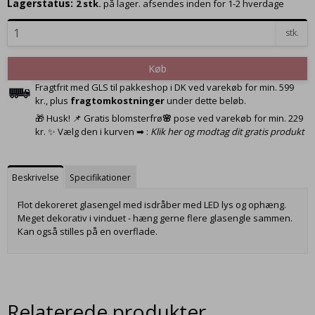
Lagerstatus:
2
stk.
på lager. afsendes inden for 1-2 hverdage
stk.
Køb
Fragtfrit med GLS til pakkeshop i DK ved varekøb for min. 599
kr., plus
fragtomkostninger
under dette beløb.
🎁 Husk! 📌 Gratis blomsterfrø
🌸
pose ved varekøb for min. 229
kr. ✨ Vælg den i kurven ➡ :
Klik her og modtag dit gratis produkt
Beskrivelse
Specifikationer
Flot dekoreret glasengel med isdråber med LED lys og ophæng.
Meget dekorativ i vinduet - hæng gerne flere glasengle sammen.
Kan også stilles på en overflade.
Relaterede produkter