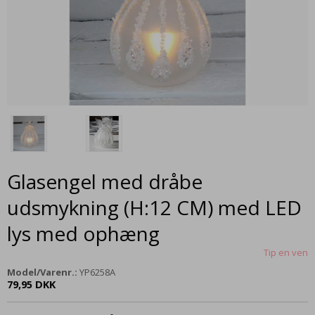
Glasengel med dråbe
udsmykning (H:12 CM) med LED
lys med ophæng
Tip en ven
Model/Varenr.:
YP6258A
79,95 DKK