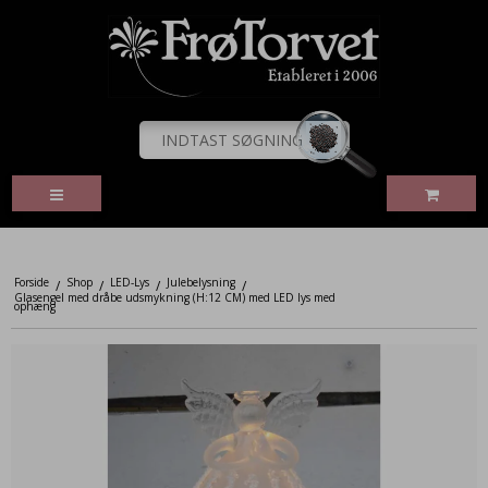
Forside
Shop
LED-Lys
Julebelysning
/
/
/
/
Glasengel med dråbe udsmykning (H:12 CM) med LED lys med
ophæng