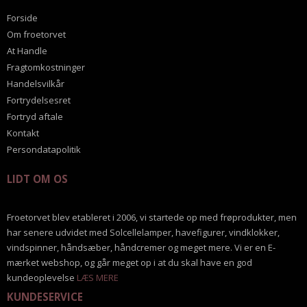
Forside
Om froetorvet
At Handle
Fragtomkostninger
Handelsvilkår
Fortrydelsesret
Fortryd aftale
Kontakt
Persondatapolitik
LIDT OM OS
Froetorvet blev etableret i 2006, vi startede op med frøprodukter, men
har senere udvidet med Solcellelamper, havefigurer, vindklokker,
vindspinner, håndsæber, håndcremer og meget mere. Vi er en E-
mærket webshop, og går meget op i at du skal have en god
kundeoplevelse
LÆS MERE
KUNDESERVICE