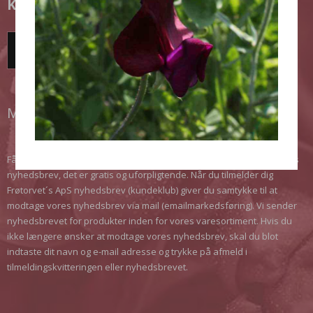
KUNDEKLUB
TILMELD DIG HER!
MODTAG VORES NYHEDSBREV
Få de seneste nyheder, opnå rabatter, få gode tips. Meld dig til vores
nyhedsbrev, det er gratis og uforpligtende. Når du tilmelder dig
Frøtorvet´s ApS nyhedsbrev (kundeklub) giver du samtykke til at
modtage vores nyhedsbrev via mail (emailmarkedsføring). Vi sender
nyhedsbrevet for produkter inden for vores varesortiment. Hvis du
ikke længere ønsker at modtage vores nyhedsbrev, skal du blot
indtaste dit navn og e-mail adresse og trykke på afmeld i
tilmeldingskvitteringen eller nyhedsbrevet.