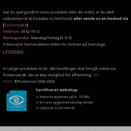
Har du spørgsmål til vores produkter eller din ordre, er du altid
velkommen til at kontakte os telefonisk
eller sende os en besked via
[
Se kontakt
]
.
Telefon:
39 62 19 12
Åbningstider:
Mandag-fredag kl. 9-15
Vi besvarer henvendelser inden for 24 timer på hverdage.
LEVERING
Vi sælger produkter til DK, Alle bestillinger skal foregå online via
froetorvet.dk, der er ikke mulighed for afhentning
LÆS
MERE
. ©Froetorvet 2006-2026
Certificeret webshop
Køberbeskytteske på kr. 10.000,-
En nem og gennemskuelig handel
Løbende kontrolleret