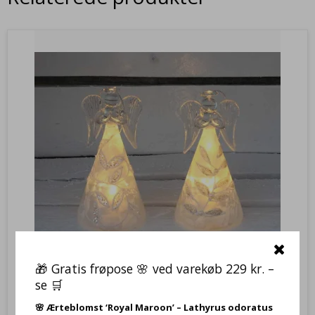
🎁 Gratis frøpose 🌸 ved varekøb 229 kr. –
Glasengle i frosted glas (H:12 CM) med LED lys med
se 🛒
guld/sølvblade på kjolen med ophæng
🌸
Ærteblomst ‘Royal Maroon’ – Lathyrus odoratus
YUJUL525