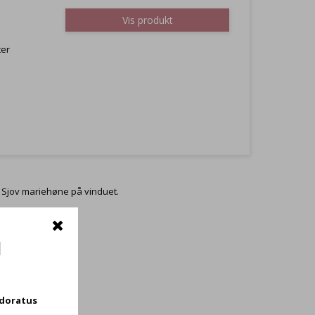
Vis produkt
ter
Sjov mariehøne på vinduet.
d
odoratus