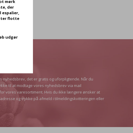
bt mørk
te, der
l espalier,
ter flotte
køb udgør
es nyhedsbrev, det er gratis og uforpligtende. Når du
ykke til at modtage vores nyhedsbrev via mail
for vores varesortiment. Hvis du ikke længere ønsker at
adresse og trykke på afmeld i tilmeldingskvitteringen eller