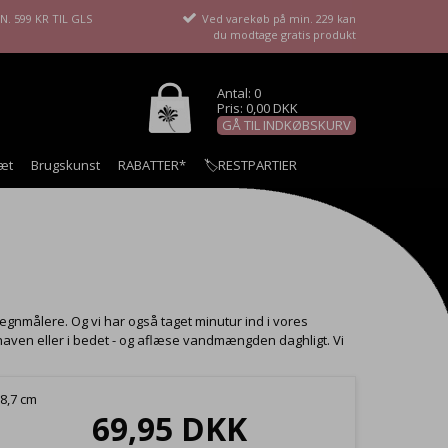
. 599 KR TIL GLS
Ved varekøb på min. 229 kan
du modtage gratis produkt
Antal: 0
Pris: 0,00 DKK
GÅ TIL INDKØBSKURV
æt
Brugskunst
RABATTER*
🏷️RESTPARTIER
nmålere. Og vi har også taget minutur ind i vores
i haven eller i bedet - og aflæse vandmængden daghligt. Vi
 8,7 cm
69,95 DKK