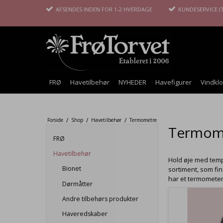
AFSENDES INDEN FOR 1-2 HVERDAGE
KUNDESERVICE (T
FRØ
Havetilbehør
NYHEDER
Havefigurer
Vindkl
/
/
/
Forside
Shop
Havetilbehør
Termometre
Termom
FRØ
Havetilbehør
Hold øje med temp
Bionet
sortiment, som fin
har et termomete
Dørmåtter
Andre tilbehørs produkter
Haveredskaber