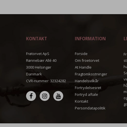
KONTAKT
INFORMATION
L
Frøtorvet ApS
Forside
Fr
Rønnebær Allé 40
Om froetorvet
s
h
3000 Helsingør
At Handle
S
Danmark
Fragtomkostninger
v
CVR-nummer
:
32324282
Handelsvilkår
h
Fortrydelsesret
m
Fortryd aftale
o
Kontakt
g
Persondatapolitik