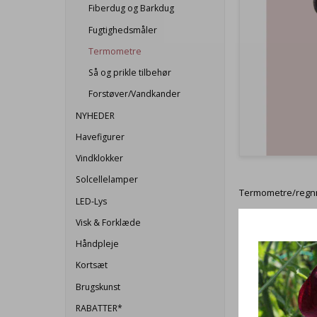
Fiberdug og Barkdug
Fugtighedsmåler
Termometre
Så og prikle tilbehør
Forstøver/Vandkander
NYHEDER
Havefigurer
Vindklokker
Solcellelamper
Termometre/regnm
LED-Lys
Visk & Forklæde
Håndpleje
Kortsæt
Brugskunst
RABATTER*