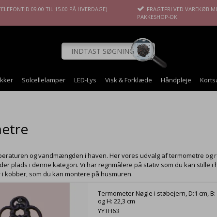
ELEFONTID 09.00 TIL 15.00 PÅ HVERDAGE)
FRAGTFRI VED VAREKØB MIN
PAKKESHOP-DK
okker
Solcellelamper
LED-Lys
Visk & Forklæde
Håndpleje
Korts
etre
eraturen og vandmængden i haven. Her vores udvalg af termometre og reg
der plads i denne kategori. Vi har regnmålere på stativ som du kan stille 
r i kobber, som du kan montere på husmuren.
Termometer Nøgle i støbejern, D:1 cm, B:
og H: 22,3 cm
YYTH63