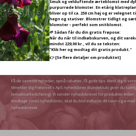
Smuk og velduftende ærteblomst med dy
purpurrøde blomster. En etårig klatreplan
bliver op til ca. 250 cm høj og er velegnet ti
hegn og stativer. Blomstrer tidligt og sæt
blomster – perfekt som snitblomst.
🌱 Sådan får du din gratis frøpose:
Når du når til indkøbskurven, og dit vare
mindst 229,00 kr., vil du se teksten:
"Klik her og modtag dit gratis produkt."
👉
[Se flere detaljer om produktet]
MODTAG VORES NYHEDSBREV
Få de seneste nyheder, opnå rabatter, få gode tips. Meld dig til vor
tilmelder dig Frøtorvet´s ApS nyhedsbrev (kundeklub) giver du samt
(emailmarkedsføring). Vi sender nyhedsbrevet for produkter inden 
modtage vores nyhedsbrev, skal du blot indtaste dit navn og e-mail 
nyhedsbrevet.