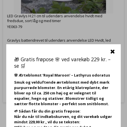
LED Gravlys H:21 cm til udendørs anvendelse hvidt med
fredsdue, sort låg og med timer
YE063-79
Gravlys batteridrevet til udendørs anvendelse LED Hvidt, led
Gravlys, mindelys, lys til gravstedet, gravlys med batteri, lys til
graven
🎁 Gratis frøpose 🌸 ved varekøb 229 kr. –
se 🛒
89,95 DKK
🌸
Ærteblomst ‘Royal Maroon’ – Lathyrus odoratus
Vis produkt
Smuk og velduftende ærteblomst med dybt mørk
purpurrøde blomster. En etårig klatreplante, der
bliver op til ca. 250 cm høj og er velegnet til
espalier, hegn og stativer. Blomstrer tidligt og
sætter flotte blomster – perfekt som snitblomst.
🌱 Sådan får du din gratis frøpose:
Når du når til indkøbskurven, og dit varekøb udgør
mindst 229,00 kr., vil du se teksten: