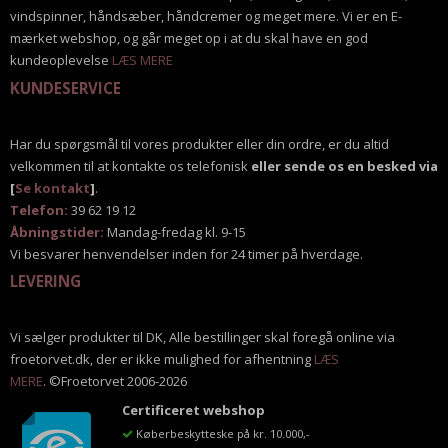
vindspinner, håndsæber, håndcremer og meget mere. Vi er en E-
mærket webshop, og går meget op i at du skal have en god
kundeoplevelse
LÆS MERE
KUNDESERVICE
Har du spørgsmål til vores produkter eller din ordre, er du altid
velkommen til at kontakte os telefonisk
eller sende os en besked via
[
Se kontakt
]
.
Telefon:
39 62 19 12
Åbningstider:
Mandag-fredag kl. 9-15
Vi besvarer henvendelser inden for 24 timer på hverdage.
LEVERING
Vi sælger produkter til DK, Alle bestillinger skal foregå online via
froetorvet.dk, der er ikke mulighed for afhentning
LÆS
MERE
. ©Froetorvet 2006-2026
Certificeret webshop
Køberbeskytteske på kr. 10.000,-