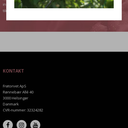
indtaste dit navn og e-mail adresse og trykke på afmeld i
tilmeldingskvitteringen eller nyhedsbrevet.
KONTAKT
Frøtorvet ApS
Rønnebær Allé 40
3000 Helsingør
Danmark
CVR-nummer
:
32324282