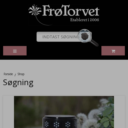
Forside
Shop
/
Søgning