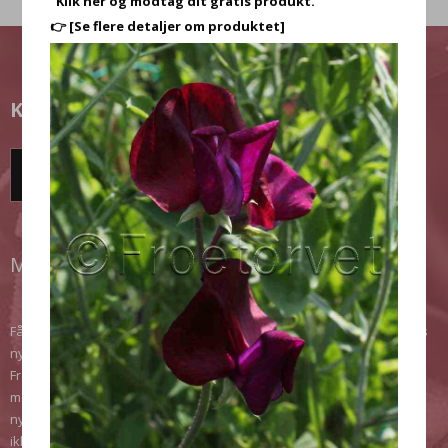
"Klik her og modtag dit gratis produkt."
👉
[Se flere detaljer om produktet]
KUNDEKLUB
TILMELD DIG HER!
MODTAG VORES NYHEDSBREV
Få de seneste nyheder, opnå rabatter, få gode tips. Meld dig til vores
nyhedsbrev, det er gratis og uforpligtende. Når du tilmelder dig
Frøtorvet´s ApS nyhedsbrev (kundeklub) giver du samtykke til at
modtage vores nyhedsbrev via mail (emailmarkedsføring). Vi sender
nyhedsbrevet for produkter inden for vores varesortiment. Hvis du
ikke længere ønsker at modtage vores nyhedsbrev, skal du blot