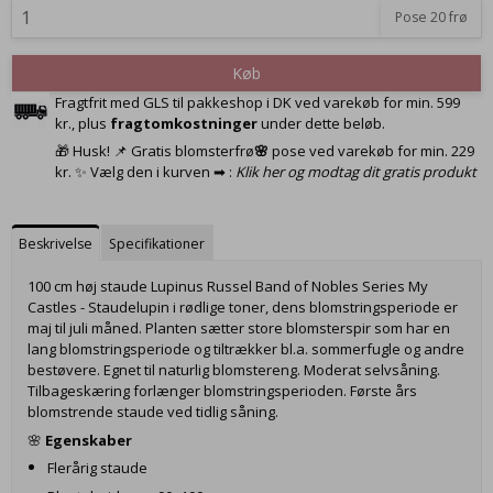
Pose 20 frø
Køb
Fragtfrit med GLS til pakkeshop i DK ved varekøb for min. 599
kr., plus
fragtomkostninger
under dette beløb.
🎁 Husk! 📌 Gratis blomsterfrø
🌸
pose ved varekøb for min. 229
kr. ✨ Vælg den i kurven ➡ :
Klik her og modtag dit gratis produkt
Beskrivelse
Specifikationer
100 cm høj staude Lupinus Russel Band of Nobles Series My
Castles - Staudelupin i rødlige toner, dens blomstringsperiode er
maj til juli måned. Planten sætter store blomsterspir som har en
lang blomstringsperiode og tiltrækker bl.a. sommerfugle og andre
bestøvere. Egnet til naturlig blomstereng. Moderat selvsåning.
Tilbageskæring forlænger blomstringsperioden. Første års
blomstrende staude ved tidlig såning.
🌸
Egenskaber
Flerårig staude