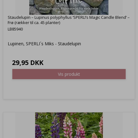
Staudelupin – Lupinus polyphyllus ‘SPERLI’s Magic Candle Blend’ –
Frø (rækker til ca. 45 planter)
LB85940
Lupinen, SPERLI´s Miks - Staudelupin
29,95 DKK
Vis produkt