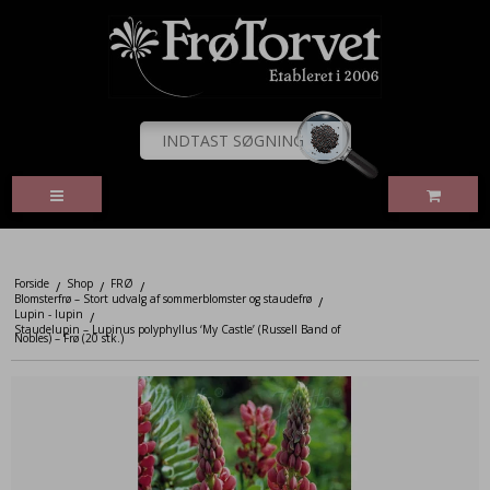
Forside
Shop
FRØ
/
/
/
Blomsterfrø – Stort udvalg af sommerblomster og staudefrø
/
Lupin - lupin
/
Staudelupin – Lupinus polyphyllus ‘My Castle’ (Russell Band of
Nobles) – Frø (20 stk.)