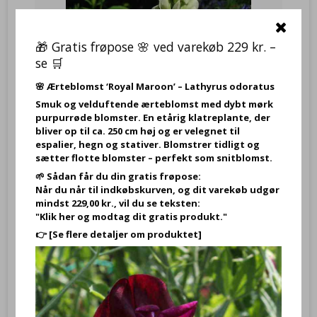
🎁 Gratis frøpose 🌸 ved varekøb 229 kr. –
se 🛒
🌸
Ærteblomst ‘Royal Maroon’ – Lathyrus odoratus
Smuk og velduftende ærteblomst med dybt mørk
purpurrøde blomster. En etårig klatreplante, der
bliver op til ca. 250 cm høj og er velegnet til
espalier, hegn og stativer. Blomstrer tidligt og
sætter flotte blomster – perfekt som snitblomst.
🌱 Sådan får du din gratis frøpose:
Når du når til indkøbskurven, og dit varekøb udgør
mindst 229,00 kr., vil du se teksten:
Lupinus polyphyllus Noble Maiden- Staudelupin. (ca. 40 frø)
"Klik her og modtag dit gratis produkt."
VB37321
👉
[Se flere detaljer om produktet]
Frø af Lupinus polyphyllus Noble Maiden- Staudelupin.
27,95 DKK