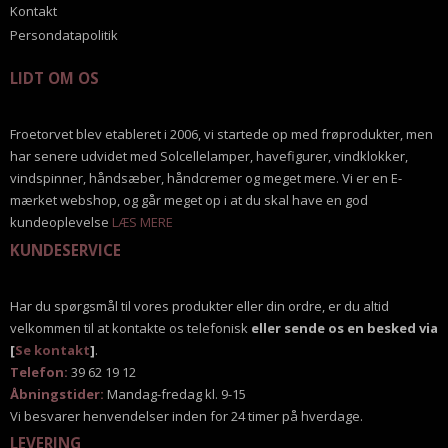
Kontakt
Persondatapolitik
LIDT OM OS
Froetorvet blev etableret i 2006, vi startede op med frøprodukter, men
har senere udvidet med Solcellelamper, havefigurer, vindklokker,
vindspinner, håndsæber, håndcremer og meget mere. Vi er en E-
mærket webshop, og går meget op i at du skal have en god
kundeoplevelse
LÆS MERE
KUNDESERVICE
Har du spørgsmål til vores produkter eller din ordre, er du altid
velkommen til at kontakte os telefonisk
eller sende os en besked via
[
Se kontakt
]
.
Telefon:
39 62 19 12
Åbningstider:
Mandag-fredag kl. 9-15
Vi besvarer henvendelser inden for 24 timer på hverdage.
LEVERING