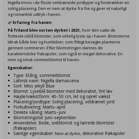
Nigella trives i de fleste veldrænede jordtyper og foretrækker en
solrig placering. Den er nem at dyrke fra frø og giver et naturligt
og romantisk udtryk i haven.
🌿
Erfaring fra haven:
På friland blev sorten dyrket i 2021,
hvor den satte de
flotteste isblå blomster, som virkelig lyste op i haven. Blomsterne
tiltrak både bier og humlebier, som flittigt besøgte planterne
gennem sommeren. Efter blomstringen dannes de
karakteristiske frøkapsler, som også er meget dekorative. En
nem og smuk sommerblomst til haven.
Egenskaber:
Type: Etårig, sommerblomst
Latinsk navn: Nigella damascena
Sort: Miss Jekyll Blue
Blomst: Lyseblå blomster med dekorativt, fint løv
Højde/vækstform: 40–50 cm, let og opret vækst
Placering/jordtype: Solrig placering, veldrænet jord
Forkultivering: Marts–april
Direkte såning: Marts–juni
Blomstringstid: Juni–september
Anvendelse: Bede, snitblomst og tørrede blomster
(frøkapsler)
Særlige egenskaber:
, dekorative frøkapsler
Nem at dyrke