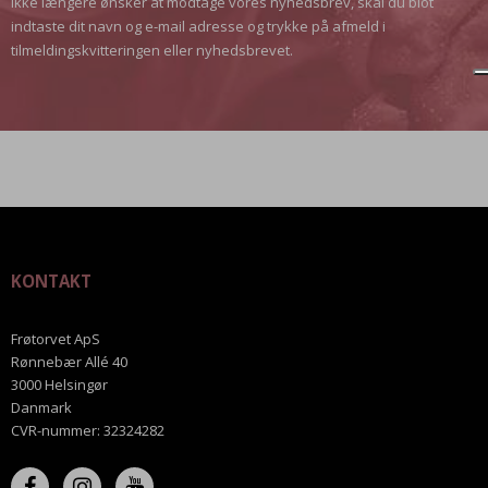
ikke længere ønsker at modtage vores nyhedsbrev, skal du blot
indtaste dit navn og e-mail adresse og trykke på afmeld i
tilmeldingskvitteringen eller nyhedsbrevet.
KONTAKT
Frøtorvet ApS
Rønnebær Allé 40
3000 Helsingør
Danmark
CVR-nummer
:
32324282