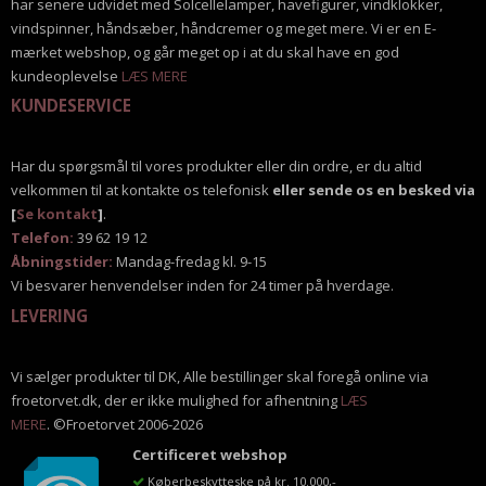
har senere udvidet med Solcellelamper, havefigurer, vindklokker,
vindspinner, håndsæber, håndcremer og meget mere. Vi er en E-
mærket webshop, og går meget op i at du skal have en god
kundeoplevelse
LÆS MERE
KUNDESERVICE
Har du spørgsmål til vores produkter eller din ordre, er du altid
velkommen til at kontakte os telefonisk
eller sende os en besked via
[
Se kontakt
]
.
Telefon:
39 62 19 12
Åbningstider:
Mandag-fredag kl. 9-15
Vi besvarer henvendelser inden for 24 timer på hverdage.
LEVERING
Vi sælger produkter til DK, Alle bestillinger skal foregå online via
froetorvet.dk, der er ikke mulighed for afhentning
LÆS
MERE
. ©Froetorvet 2006-2026
Certificeret webshop
Køberbeskytteske på kr. 10.000,-