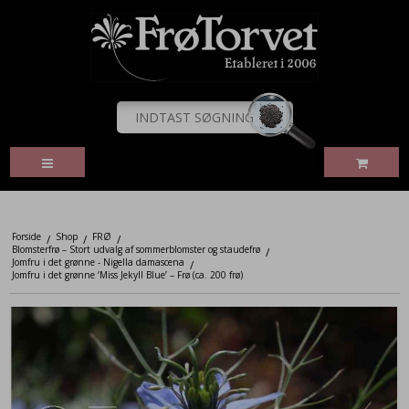
Forside
Shop
FRØ
/
/
/
Blomsterfrø – Stort udvalg af sommerblomster og staudefrø
/
Jomfru i det grønne - Nigella damascena
/
Jomfru i det grønne ‘Miss Jekyll Blue’ – Frø (ca. 200 frø)