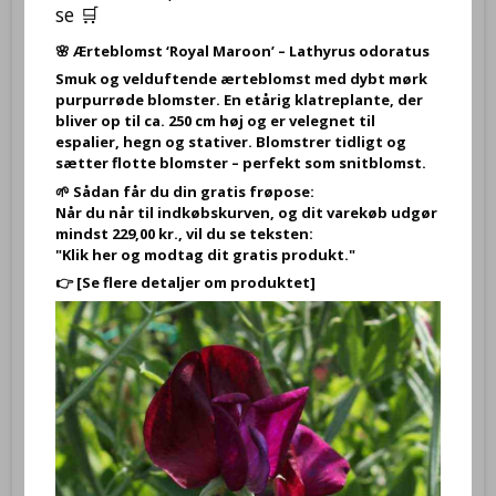
se 🛒
🌸
Ærteblomst ‘Royal Maroon’ – Lathyrus odoratus
Smuk og velduftende ærteblomst med dybt mørk
purpurrøde blomster. En etårig klatreplante, der
bliver op til ca. 250 cm høj og er velegnet til
espalier, hegn og stativer. Blomstrer tidligt og
sætter flotte blomster – perfekt som snitblomst.
🌱 Sådan får du din gratis frøpose:
Når du når til indkøbskurven, og dit varekøb udgør
mindst 229,00 kr., vil du se teksten:
"Klik her og modtag dit gratis produkt."
👉
[Se flere detaljer om produktet]
Jomfru i det Grønne – Nigella damascena SPERLI's Gaudi Miks –
Frø (rækker til ca. 125 planter)
LB85563
Jomfruen i det Grønne, blanding, Gaudi