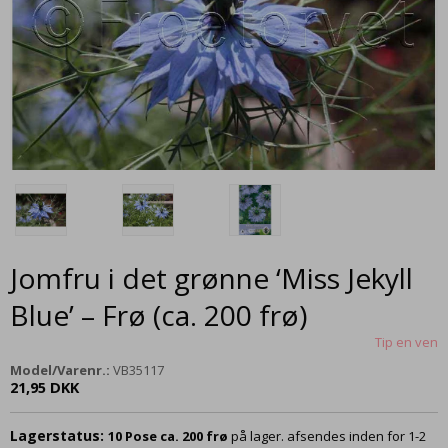
Jomfru i det grønne ‘Miss Jekyll
Blue’ – Frø (ca. 200 frø)
Tip en ven
Model/Varenr.:
VB35117
21,95 DKK
Lagerstatus:
10
Pose ca. 200 frø
på lager. afsendes inden for 1-2