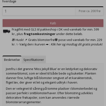
hverdage
Pose ca. 200 frø
Køb
Fragtfrit med GLS til pakkeshop i DK ved varekøb for min. 599
kr., plus
fragtomkostninger
under dette beløb.
🎁 Husk! 📌 Gratis blomsterfrø
🌸
pose ved varekøb for min. 229
kr. ✨ Vælg den i kurven ➡ :
Klik her og modtag dit gratis produkt
Beskrivelse
Specifikationer
Jomfru i det grønne ‘Miss Jekyll Blue’ er en letdyrket og dekorativ
sommerblomst, som er ideel til både bede og buketter. Planten
danner fine, luftige blå blomster omgivet af et karakteristisk,
fliget løv, der giver et let og elegant udtryk i haven.
Den er velegnet til såning på tomme pladser i blomsterbedet og
passer perfekt i snitblomsterhaver. Efter blomstring udvikles
dekorative frøkapsler, som kan anvendes i tørrede
blomsterarrangementer.