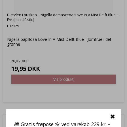
Djævlen i busken – Nigella damascena ‘Love in a Mist Delft Blue’ –
Frø (min. 40 stk.)
FB2129
Nigella papillosa Love In A Mist Delft Blue - Jomfrue i det
grønne
28,95 DKK
19,95 DKK
Vis produkt
🎁 Gratis frøpose 🌸 ved varekøb 229 kr. –