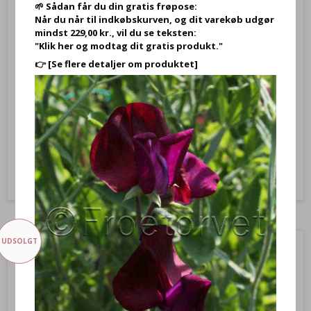
🌱 Sådan får du din gratis frøpose:
Når du når til indkøbskurven, og dit varekøb udgør
Porre Blågrøn Efterår Porbella’ (Allium porrum) – Frø (ca. 200 stk.)
mindst 229,00 kr., vil du se teksten:
VG820
"Klik her og modtag dit gratis produkt."
👉
[Se flere detaljer om produktet]
Allium Porrum Porre Porifine - Vinterporre
29,95 DKK
Vis produkt
UDSOLGT