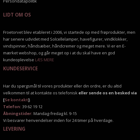
Persondatapolitik
LIDT OM OS
Froetorvet blev etableret i 2006, vi startede op med frøprodukter, men
har senere udvidet med Solcellelamper, havefigurer, vindklokker,
vindspinner, håndsæber, håndcremer og meget mere. Vi er en E-
mærket webshop, og går meget op i at du skal have en god
kundeoplevelse
LÆS MERE
KUNDESERVICE
Har du spørgsmål til vores produkter eller din ordre, er du altid
velkommen til at kontakte os telefonisk
eller sende os en besked via
[
Se kontakt
]
.
Telefon:
39 62 19 12
Åbningstider:
Mandag-fredag kl. 9-15
Vi besvarer henvendelser inden for 24 timer på hverdage.
LEVERING