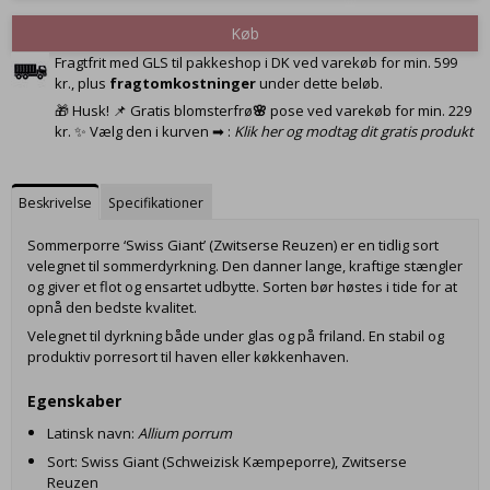
Køb
Fragtfrit med GLS til pakkeshop i DK ved varekøb for min. 599
kr., plus
fragtomkostninger
under dette beløb.
🎁 Husk! 📌 Gratis blomsterfrø
🌸
pose ved varekøb for min. 229
kr. ✨ Vælg den i kurven ➡ :
Klik her og modtag dit gratis produkt
Beskrivelse
Specifikationer
Sommerporre ‘Swiss Giant’ (Zwitserse Reuzen) er en tidlig sort
velegnet til sommerdyrkning. Den danner lange, kraftige stængler
og giver et flot og ensartet udbytte. Sorten bør høstes i tide for at
opnå den bedste kvalitet.
Velegnet til dyrkning både under glas og på friland. En stabil og
produktiv porresort til haven eller køkkenhaven.
Egenskaber
Latinsk navn:
Allium porrum
Sort: Swiss Giant (Schweizisk Kæmpeporre), Zwitserse
Reuzen