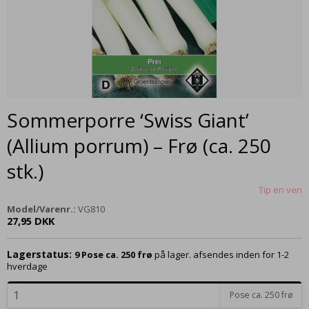
Sommerporre ‘Swiss Giant’
(Allium porrum) – Frø (ca. 250
stk.)
Tip en ven
Model/Varenr.:
VG810
27,95 DKK
Lagerstatus:
9
Pose ca. 250 frø
på lager. afsendes inden for 1-2
hverdage
Pose ca. 250 frø