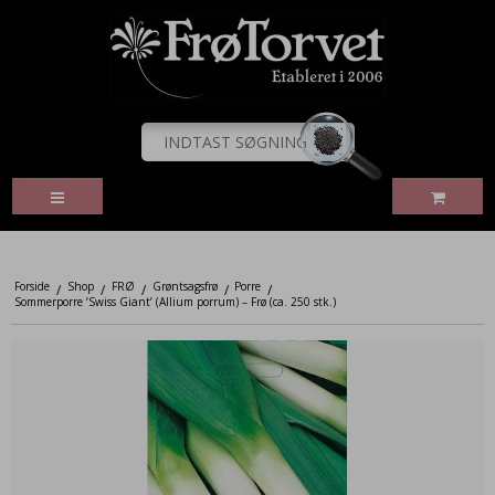
Forside
Shop
FRØ
Grøntsagsfrø
Porre
/
/
/
/
/
Sommerporre ‘Swiss Giant’ (Allium porrum) – Frø (ca. 250 stk.)