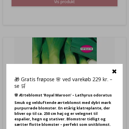
Vis produkt
🎁 Gratis frøpose 🌸 ved varekøb 229 kr. –
se 🛒
🌸
Ærteblomst ‘Royal Maroon’ – Lathyrus odoratus
Smuk og velduftende ærteblomst med dybt mørk
purpurrøde blomster. En etårig klatreplante, der
bliver op til ca. 250 cm høj og er velegnet til
espalier, hegn og stativer. Blomstrer tidligt og
sætter flotte blomster – perfekt som snitblomst.