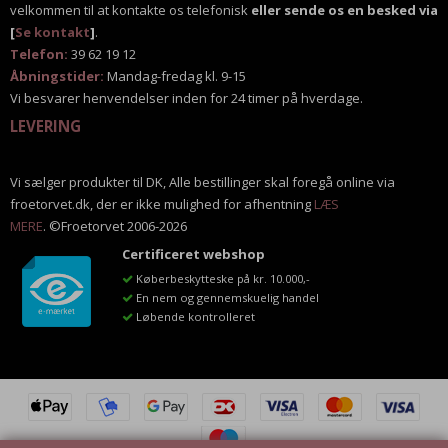
velkommen til at kontakte os telefonisk
eller sende os en besked via
[
Se kontakt
]
.
Telefon:
39 62 19 12
Åbningstider:
Mandag-fredag kl. 9-15
Vi besvarer henvendelser inden for 24 timer på hverdage.
LEVERING
Vi sælger produkter til DK, Alle bestillinger skal foregå online via
froetorvet.dk, der er ikke mulighed for afhentning
LÆS
MERE
. ©Froetorvet 2006-2026
Certificeret webshop
Køberbeskytteske på kr. 10.000,-
En nem og gennemskuelig handel
Løbende kontrolleret