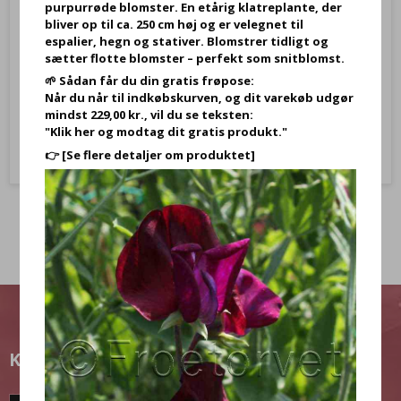
purpurrøde blomster. En etårig klatreplante, der
bliver op til ca. 250 cm høj og er velegnet til
espalier, hegn og stativer. Blomstrer tidligt og
59,95 DKK
sætter flotte blomster – perfekt som snitblomst.
39,95 DKK
🌱 Sådan får du din gratis frøpose:
Når du når til indkøbskurven, og dit varekøb udgør
Vis produkt
mindst 229,00 kr., vil du se teksten:
"Klik her og modtag dit gratis produkt."
👉
[Se flere detaljer om produktet]
KUNDEKLUB