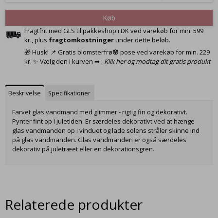
Køb
Fragtfrit med GLS til pakkeshop i DK ved varekøb for min. 599
kr., plus
fragtomkostninger
under dette beløb.
🎁 Husk! 📌 Gratis blomsterfrø
🌸
pose ved varekøb for min. 229
kr. ✨ Vælg den i kurven ➡ :
Klik her og modtag dit gratis produkt
Beskrivelse
Specifikationer
Farvet glas vandmand med glimmer - rigtig fin og dekorativt.
Pynter fint op i juletiden. Er særdeles dekorativt ved at hænge
glas vandmanden op i vinduet og lade solens stråler skinne ind
på glas vandmanden. Glas vandmanden er også særdeles
dekorativ på juletræet eller en dekorationsgren.
Relaterede produkter