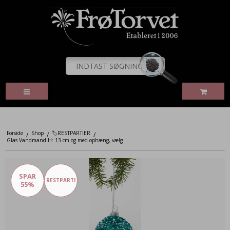
Forside
Shop
🏷️RESTPARTIER
/
/
/
Glas Vandmand H: 13 cm og med ophæng, vælg
SPAR
RESTPARTI
55%