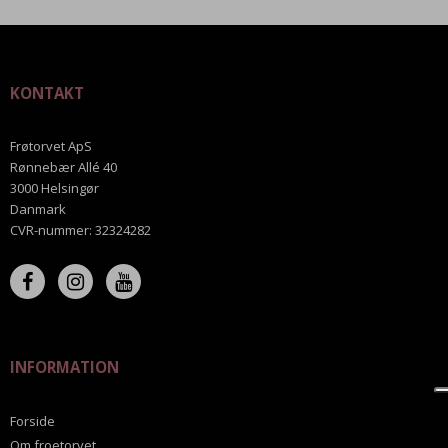
KONTAKT
Frøtorvet ApS
Rønnebær Allé 40
3000 Helsingør
Danmark
CVR-nummer
:
32324282
INFORMATION
Forside
Om froetorvet