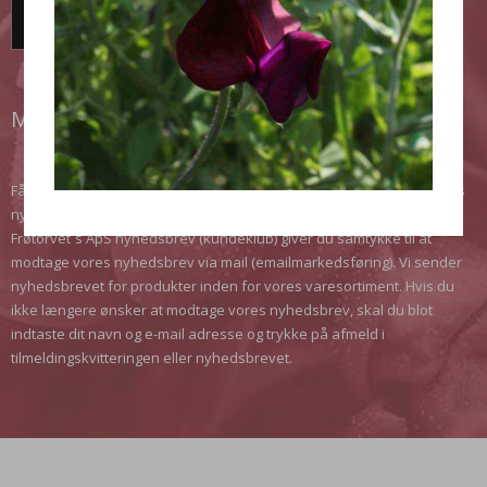
TILMELD DIG HER!
MODTAG VORES NYHEDSBREV
Få de seneste nyheder, opnå rabatter, få gode tips. Meld dig til vores
nyhedsbrev, det er gratis og uforpligtende. Når du tilmelder dig
Frøtorvet´s ApS nyhedsbrev (kundeklub) giver du samtykke til at
modtage vores nyhedsbrev via mail (emailmarkedsføring). Vi sender
nyhedsbrevet for produkter inden for vores varesortiment. Hvis du
ikke længere ønsker at modtage vores nyhedsbrev, skal du blot
indtaste dit navn og e-mail adresse og trykke på afmeld i
tilmeldingskvitteringen eller nyhedsbrevet.