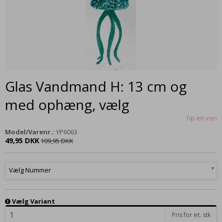
Glas Vandmand H: 13 cm og
med ophæng, vælg
Tip en ven
Model/Varenr.:
YP6063
49,95 DKK
109,95 DKK
Vælg Nummer
Vælg Variant
Pris for et. stk