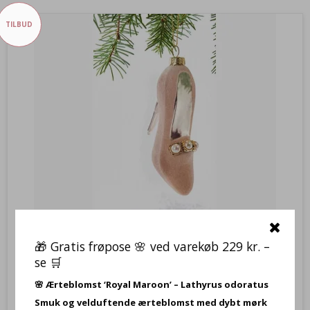
TILBUD
🎁 Gratis frøpose 🌸 ved varekøb 229 kr. –
se 🛒
Glas Højhælet sko H: 9 cm og med ophæng, vælg
YP6064
🌸
Ærteblomst ‘Royal Maroon’ – Lathyrus odoratus
Smuk og velduftende ærteblomst med dybt mørk
H: 9 cm, Glas Højhælet sko og med ophæng, vælg