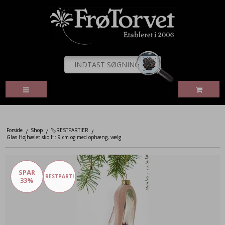
Forside
Shop
🏷️RESTPARTIER
/
/
/
Glas Højhælet sko H: 9 cm og med ophæng, vælg
SPAR
RESTPARTI
33%