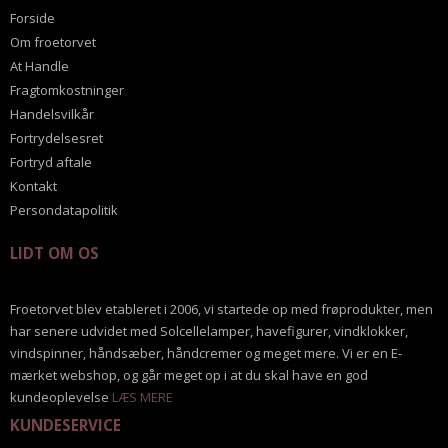
Forside
Om froetorvet
At Handle
Fragtomkostninger
Handelsvilkår
Fortrydelsesret
Fortryd aftale
Kontakt
Persondatapolitik
LIDT OM OS
Froetorvet blev etableret i 2006, vi startede op med frøprodukter, men
har senere udvidet med Solcellelamper, havefigurer, vindklokker,
vindspinner, håndsæber, håndcremer og meget mere. Vi er en E-
mærket webshop, og går meget op i at du skal have en god
kundeoplevelse
LÆS MERE
KUNDESERVICE