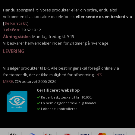
Har du spørgsmål til vores produkter eller din ordre, er du altid
velkommen til at kontakte os telefonisk
eller sende os en besked via
[
Se kontakt
]
.
Telefon:
39 62 19 12
Åbningstider:
Mandag-fredag kl. 9-15
Vi besvarer henvendelser inden for 24 timer på hverdage.
LEVERING
Vi sælger produkter til DK, Alle bestillinger skal foregå online via
froetorvet.dk, der er ikke mulighed for afhentning
LÆS
MERE
. ©Froetorvet 2006-2026
Certificeret webshop
Køberbeskytteske på kr. 10.000,-
En nem og gennemskuelig handel
Løbende kontrolleret