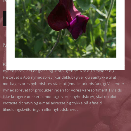
TILMELD DIG HER!
MODTAG VORES NYHEDSBREV
Få de seneste nyheder, opnå rabatter, få gode tips. Meld dig til vores
nyhedsbrev, det er gratis og uforpligtende. Når du tilmelder dig
Frøtorvet´s ApS nyhedsbrev (kundeklub) giver du samtykke til at
modtage vores nyhedsbrev via mail (emailmarkedsføring). Vi sender
nyhedsbrevet for produkter inden for vores varesortiment. Hvis du
ikke længere ønsker at modtage vores nyhedsbrev, skal du blot
indtaste dit navn og e-mail adresse og trykke på afmeld i
tilmeldingskvitteringen eller nyhedsbrevet.