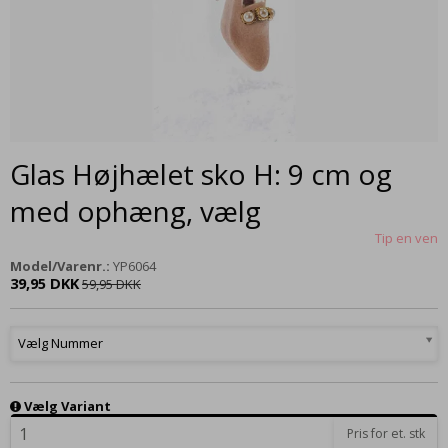
Glas Højhælet sko H: 9 cm og
med ophæng, vælg
Tip en ven
Model/Varenr.:
YP6064
39,95 DKK
59,95 DKK
Vælg Nummer
Vælg Variant
Pris for et. stk