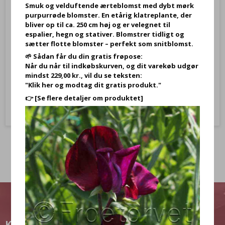
Smuk og velduftende ærteblomst med dybt mørk
purpurrøde blomster. En etårig klatreplante, der
H: 13 cm, Glas Vandmand og med ophæng, vælg
bliver op til ca. 250 cm høj og er velegnet til
espalier, hegn og stativer. Blomstrer tidligt og
sætter flotte blomster – perfekt som snitblomst.
109,95 DKK
🌱 Sådan får du din gratis frøpose:
49,95 DKK
Når du når til indkøbskurven, og dit varekøb udgør
mindst 229,00 kr., vil du se teksten:
Vis produkt
"Klik her og modtag dit gratis produkt."
👉
[Se flere detaljer om produktet]
KUNDEKLUB