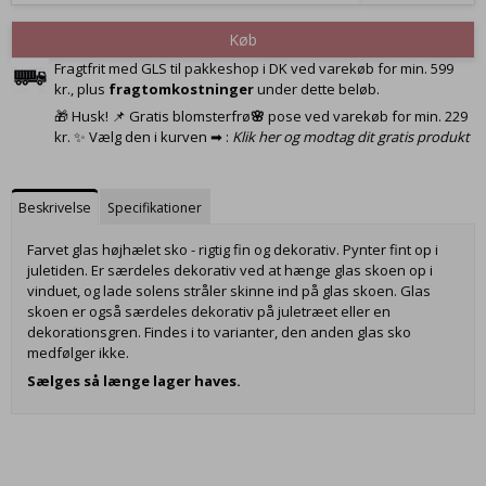
Køb
Fragtfrit med GLS til pakkeshop i DK ved varekøb for min. 599
kr., plus
fragtomkostninger
under dette beløb.
🎁 Husk! 📌 Gratis blomsterfrø
🌸
pose ved varekøb for min. 229
kr. ✨ Vælg den i kurven ➡ :
Klik her og modtag dit gratis produkt
Beskrivelse
Specifikationer
Farvet glas højhælet sko - rigtig fin og dekorativ. Pynter fint op i
juletiden. Er særdeles dekorativ ved at hænge glas skoen op i
vinduet, og lade solens stråler skinne ind på glas skoen. Glas
skoen er også særdeles dekorativ på juletræet eller en
dekorationsgren. Findes i to varianter, den anden glas sko
medfølger ikke.
Sælges så længe lager haves.