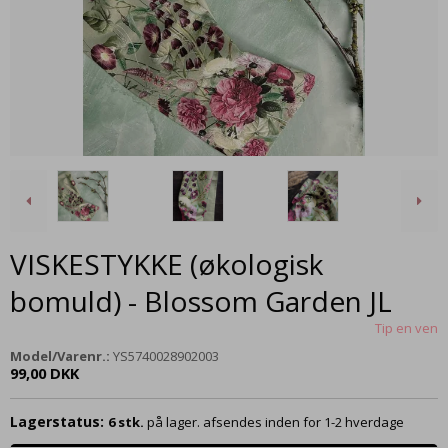
VISKESTYKKE (økologisk
bomuld) - Blossom Garden JL
Tip en ven
Model/Varenr.:
YS5740028902003
99,00 DKK
Lagerstatus:
6
stk.
på lager. afsendes inden for 1-2 hverdage