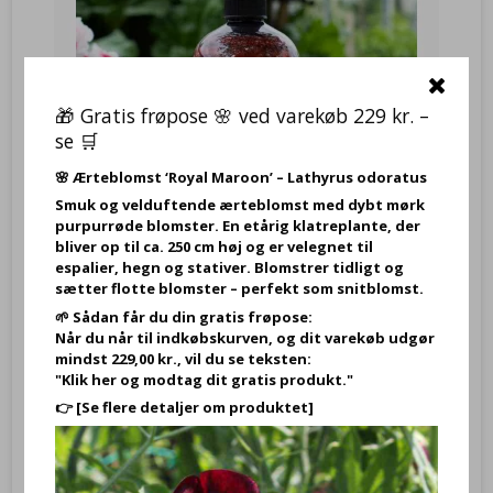
🎁 Gratis frøpose 🌸 ved varekøb 229 kr. –
se 🛒
🌸
Ærteblomst ‘Royal Maroon’ – Lathyrus odoratus
Smuk og velduftende ærteblomst med dybt mørk
purpurrøde blomster. En etårig klatreplante, der
bliver op til ca. 250 cm høj og er velegnet til
espalier, hegn og stativer. Blomstrer tidligt og
sætter flotte blomster – perfekt som snitblomst.
Flydende Håndsæbe - Rose & Peony, 500 ml – The English Soap
🌱 Sådan får du din gratis frøpose:
Company
Når du når til indkøbskurven, og dit varekøb udgør
YJSS0031
mindst 229,00 kr., vil du se teksten:
"Klik her og modtag dit gratis produkt."
Flydende Håndsæbe
500 ml,
Anniversary Rose & Peony, –
👉
[Se flere detaljer om produktet]
The English Soap Company