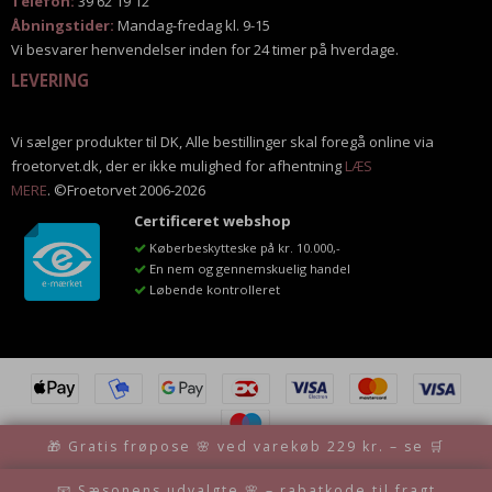
Telefon:
39 62 19 12
Åbningstider:
Mandag-fredag kl. 9-15
Vi besvarer henvendelser inden for 24 timer på hverdage.
LEVERING
Vi sælger produkter til DK, Alle bestillinger skal foregå online via
froetorvet.dk, der er ikke mulighed for afhentning
LÆS
MERE
. ©Froetorvet 2006-2026
Certificeret webshop
Køberbeskytteske på kr. 10.000,-
En nem og gennemskuelig handel
Løbende kontrolleret
🎁 Gratis frøpose 🌸 ved varekøb 229 kr. – se 🛒
Privatlivspolitik
Cookiepolitik
📧 Sæsonens udvalgte 🌸 – rabatkode til fragt