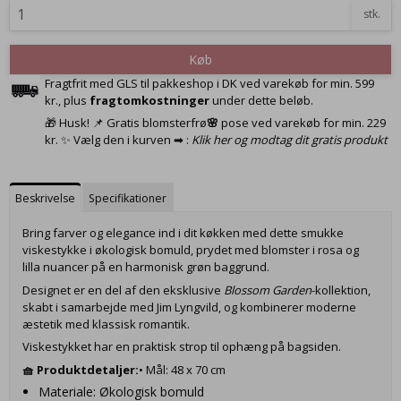
stk.
Køb
Fragtfrit med GLS til pakkeshop i DK ved varekøb for min. 599
kr., plus
fragtomkostninger
under dette beløb.
🎁 Husk! 📌 Gratis blomsterfrø
🌸
pose ved varekøb for min. 229
kr. ✨ Vælg den i kurven ➡ :
Klik her og modtag dit gratis produkt
Beskrivelse
Specifikationer
Bring farver og elegance ind i dit køkken med dette smukke
viskestykke i økologisk bomuld, prydet med blomster i rosa og
lilla nuancer på en harmonisk grøn baggrund.
Designet er en del af den eksklusive
Blossom Garden
-kollektion,
skabt i samarbejde med Jim Lyngvild, og kombinerer moderne
æstetik med klassisk romantik.
Viskestykket har en praktisk strop til ophæng på bagsiden.
🧺 Produktdetaljer:
• Mål: 48 x 70 cm
Materiale: Økologisk bomuld