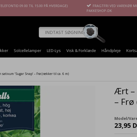
ELEFONTID 09.00 TIL 15.00 PÅ HVERDAGE)
FRAGTFRI VED VAREKØB MIN
PAKKESHOP-DK
okker
Solcellelamper
LED-Lys
Visk & Forklæde
Håndpleje
Korts
 sativum ‘Sugar Snap’ – Frø (rækker til ca. 6 m)
Ært –
– Frø 
Model/Vare
23,95 