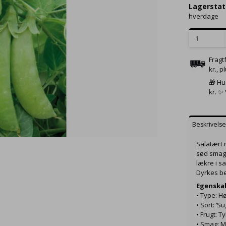
Lagerstat
hverdage
Fragt
kr., p
🎁 Hu
kr. ✨
Beskrivels
Salatært
sød smag.
lækre i sa
Dyrkes be
Egenska
• Type: H
• Sort: ‘S
• Frugt:
• Smag: 