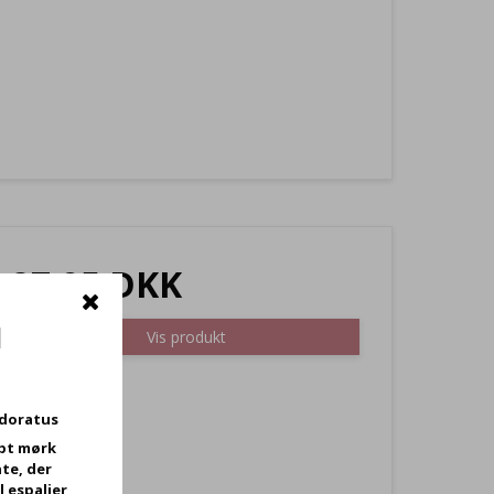
27,95 DKK
d
Vis produkt
odoratus
bt mørk
te, der
l espalier,