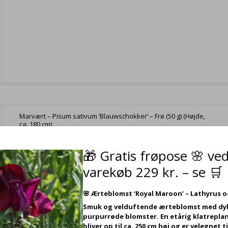
Marvært – Pisum sativum ‘Blauwschokker’ – Frø (50 g) (Højde,
ca. 180 cm)
VG340
🎁 Gratis frøpose 🌸 ve
varekøb 229 kr. – se 🛒
Sukkerært Shiraz, 50 gr.
🌸
Ærteblomst ‘Royal Maroon’ – Lathyrus 
Smuk og velduftende ærteblomst med dy
purpurrøde blomster. En etårig klatreplan
bliver op til ca. 250 cm høj og er velegnet ti