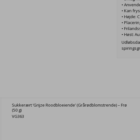
• Anvendel
• Kan fry
• Højde: 
• Placerin
• Friland
• Høst: 
Udløbsda
spiringsg
Sukkerært ‘Grijze Roodbloeiende’ (Grårødblomstrende) – Frø
(50 g)
VG363