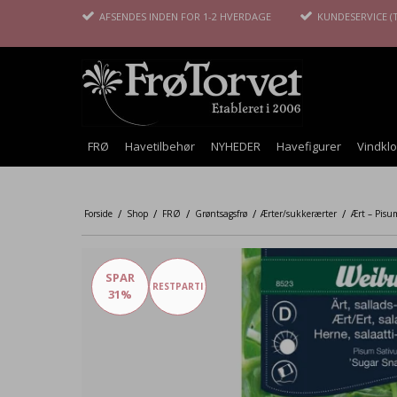
AFSENDES INDEN FOR 1-2 HVERDAGE
KUNDESERVICE (T
FRØ
Havetilbehør
NYHEDER
Havefigurer
Vindkl
/
/
/
/
/
Forside
Shop
FRØ
Grøntsagsfrø
Ærter/sukkerærter
Ært – Pisum
SPAR
RESTPARTI
31%