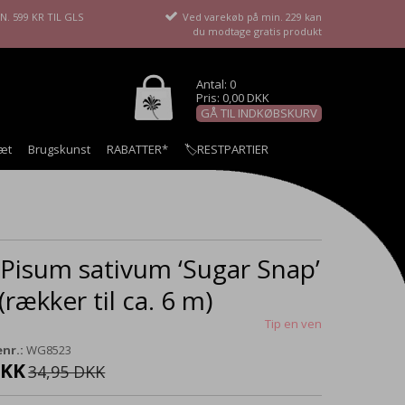
. 599 KR TIL GLS
Ved varekøb på min. 229 kan
du modtage gratis produkt
Antal: 0
Pris: 0,00 DKK
GÅ TIL INDKØBSKURV
æt
Brugskunst
RABATTER*
🏷️RESTPARTIER
 Pisum sativum ‘Sugar Snap’
(rækker til ca. 6 m)
Tip en ven
nr.:
WG8523
DKK
34,95 DKK