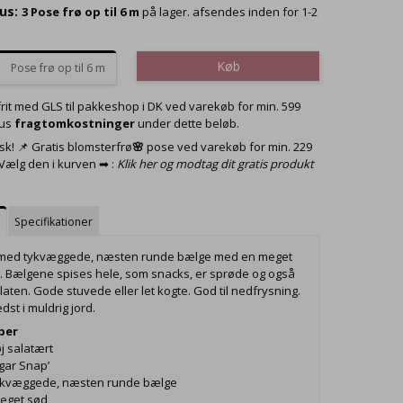
us:
3
Pose frø op til 6 m
på lager. afsendes inden for 1-2
Køb
Pose frø op til 6 m
frit med GLS til pakkeshop i DK ved varekøb for min. 599
lus
fragtomkostninger
under dette beløb.
sk! 📌 Gratis blomsterfrø
🌸
pose ved varekøb for min. 229
 Vælg den i kurven ➡ :
Klik her og modtag dit gratis produkt
e
Specifikationer
 med tykvæggede, næsten runde bælge med en meget
 Bælgene spises hele, som snacks, er sprøde og også
laten. Gode stuvede eller let kogte. God til nedfrysning.
dst i muldrig jord.
ber
øj salatært
ugar Snap’
 Tykvæggede, næsten runde bælge
Meget sød