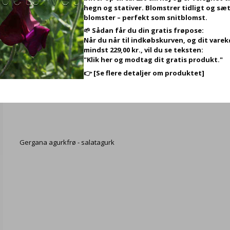
hegn og stativer. Blomstrer tidligt og sæt
blomster – perfekt som snitblomst.
🌱 Sådan får du din gratis frøpose:
Når du når til indkøbskurven, og dit vare
mindst 229,00 kr., vil du se teksten:
"Klik her og modtag dit gratis produkt."
👉
[Se flere detaljer om produktet]
Sukkerært ‘Nairobi’ – Frø (rækker til ca. 4-5 meter)
LG80609
Gergana agurkfrø - salatagurk