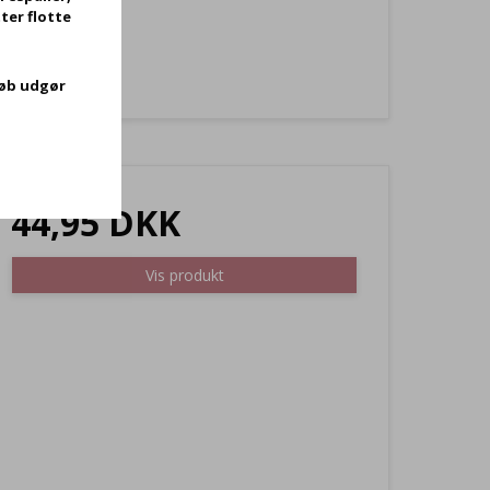
ter flotte
køb udgør
44,95 DKK
Vis produkt