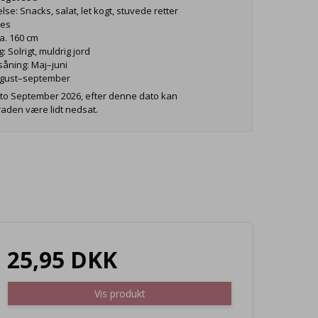
se: Snacks, salat, let kogt, stuvede retter
ses
Ca. 160 cm
g: Solrigt, muldrig jord
ssåning: Maj–juni
August–september
to September 2026, efter denne dato kan
raden være lidt nedsat.
25,95 DKK
Vis produkt