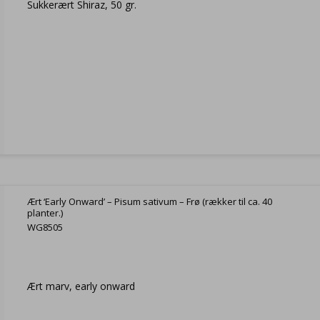
Sukkerært Shiraz, 50 gr.
Ært ‘Early Onward’ – Pisum sativum – Frø (rækker til ca. 40
planter.)
WG8505
Ært marv, early onward