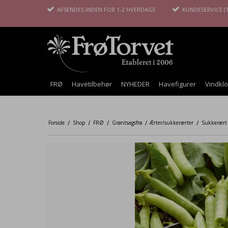
AFSENDES INDEN FOR 1-2 HVERDAGE
KUNDESERVICE (T
FRØ
Havetilbehør
NYHEDER
Havefigurer
Vindkl
/
/
/
/
/
Forside
Shop
FRØ
Grøntsagsfrø
Ærter/sukkerærter
Sukkerært ‘