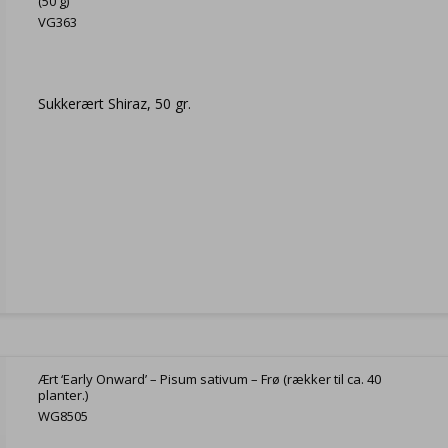
(50 g)
VG363
Sukkerært Shiraz, 50 gr.
Ært ‘Early Onward’ – Pisum sativum – Frø (rækker til ca. 40
planter.)
WG8505