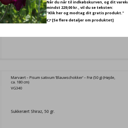
Når du når til indkøbskurven, og dit vare
mindst 229,00 kr., vil du se teksten:
"Klik her og modtag dit gratis produkt."
👉
[Se flere detaljer om produktet]
Marvært – Pisum sativum ‘Blauwschokker’ – Frø (50 g) (Højde,
ca. 180 cm)
VG340
Sukkerært Shiraz, 50 gr.