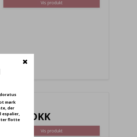
Vis produkt
d
odoratus
bt mørk
34,95 DKK
te, der
23,95 DKK
l espalier,
ter flotte
Vis produkt