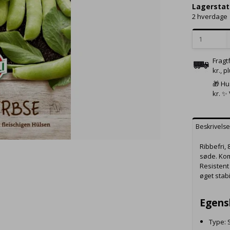
Lagerstat
2 hverdage
Fragt
kr., p
🎁 Hu
kr. ✨
Beskrivels
Ribbefri,
søde. Kom
Resistent
øget stabi
Egens
Type: 