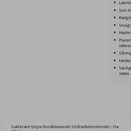
Latins
Sort: N
Bælgst
Smag/a
Højde/
Placer
stille
Såning:
Høstti
Særlig
støtte
Sukkerært ‘Grijze Roodbloeiende’ (Grårødblomstrende) – Frø