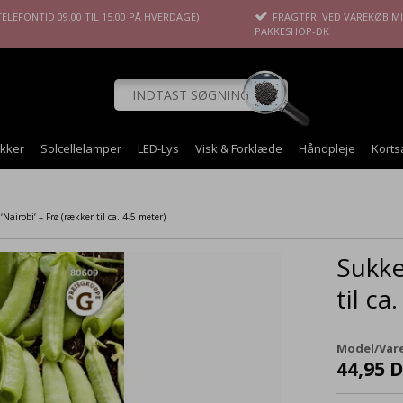
ELEFONTID 09.00 TIL 15.00 PÅ HVERDAGE)
FRAGTFRI VED VAREKØB MIN
PAKKESHOP-DK
okker
Solcellelamper
LED-Lys
Visk & Forklæde
Håndpleje
Korts
Nairobi’ – Frø (rækker til ca. 4-5 meter)
Sukke
til ca
Model/Vare
44,95 