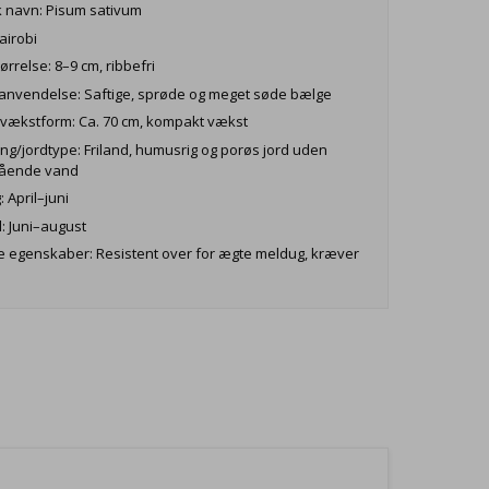
k navn: Pisum sativum
airobi
ørrelse: 8–9 cm, ribbefri
nvendelse: Saftige, sprøde og meget søde bælge
vækstform: Ca. 70 cm, kompakt vækst
ing/jordtype: Friland, humusrig og porøs jord uden
stående vand
 April–juni
d: Juni–august
e egenskaber: Resistent over for ægte meldug, kræver