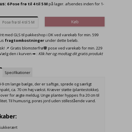
us:
6
Pose frø til 4 til 5 M
på lager. afsendes inden for 1-
Køb
Pose frø til 4 til 5 M
frit med GLS til pakkeshop i DK ved varekøb for min. 599
lus
fragtomkostninger
under dette beløb.
sk! 📌 Gratis blomsterfrø
🌸
pose ved varekøb for min. 229
 Vælg den i kurven ➡ :
Klik her og modtag dit gratis produkt
e
Specifikationer
 8-9 cm lange bælge, der er saftige, sprøde og særligt
pakt, ca. 70 cm høj vækst. Kræver støtte (plantestokke).
 over for ægte meldug. Unge planter hyppes fra 20 cm til
litet. Til humusrig, porøs jord uden stillestående vand.
kaber:
Sukkerært