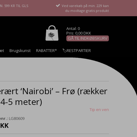
. 599 KR TIL GLS
Ved varekøb på min. 229 kan
du modtage gratis produkt
Antal: 0
Pris: 0,00 DKK
GÅ TIL INDKØBSKURV
æt
Brugskunst
RABATTER*
🏷️RESTPARTIER
rært ‘Nairobi’ – Frø (rækker
. 4-5 meter)
Tip en ven
nr.:
LG80609
DKK