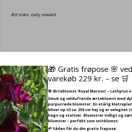
Ært marv, early onward
🎁 Gratis frøpose 🌸 ve
varekøb 229 kr. – se 🛒
🌸
Ærteblomst ‘Royal Maroon’ – Lathyrus 
Ært – Pisum sativum ‘Sugar Snap’ – Frø (rækker til ca. 6 m)
Smuk og velduftende ærteblomst med dy
WG8523
purpurrøde blomster. En etårig klatreplan
bliver op til ca. 250 cm høj og er velegnet ti
hegn og stativer. Blomstrer tidligt og sæt
blomster – perfekt som snitblomst.
Ært, salat, høj Sugar Snap
🌱 Sådan får du din gratis frøpose: