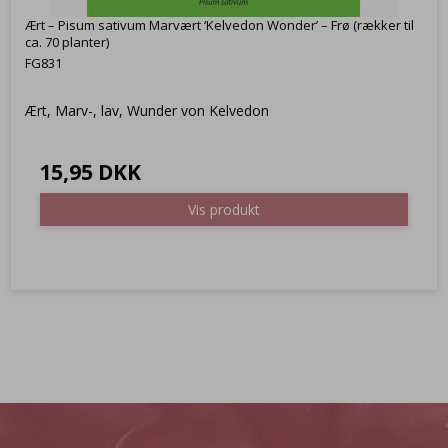
Ært – Pisum sativum Marvært ‘Kelvedon Wonder’ – Frø (rækker til
ca. 70 planter)
FG831
Ært, Marv-, lav, Wunder von Kelvedon
15,95 DKK
Vis produkt