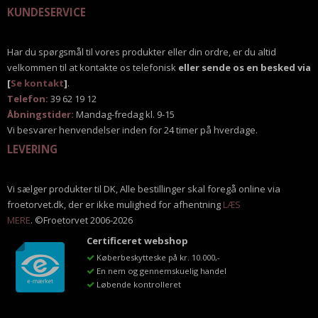
KUNDESERVICE
Har du spørgsmål til vores produkter eller din ordre, er du altid
velkommen til at kontakte os telefonisk
eller sende os en besked via
[
Se kontakt
]
.
Telefon:
39 62 19 12
Åbningstider:
Mandag-fredag kl. 9-15
Vi besvarer henvendelser inden for 24 timer på hverdage.
LEVERING
Vi sælger produkter til DK, Alle bestillinger skal foregå online via
froetorvet.dk, der er ikke mulighed for afhentning
LÆS
MERE
. ©Froetorvet 2006-2026
Certificeret webshop
Køberbeskytteske på kr. 10.000,-
En nem og gennemskuelig handel
Løbende kontrolleret