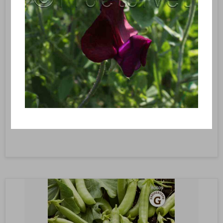
Marvært – Pisum sativum ‘Blauwschokker’ – Frø (50 g) (Højde, ca.
180 cm)
VG340
Sukkerært Shiraz, 50 gr.
27,95 DKK
Vis produkt