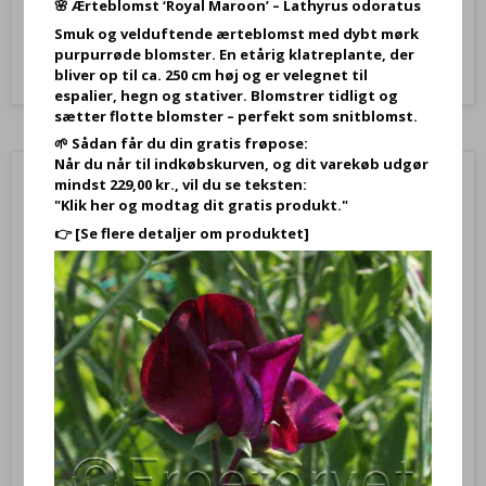
🌸
Ærteblomst ‘Royal Maroon’ – Lathyrus odoratus
Vis produkt
Smuk og velduftende ærteblomst med dybt mørk
purpurrøde blomster. En etårig klatreplante, der
bliver op til ca. 250 cm høj og er velegnet til
espalier, hegn og stativer. Blomstrer tidligt og
sætter flotte blomster – perfekt som snitblomst.
🌱 Sådan får du din gratis frøpose:
Når du når til indkøbskurven, og dit varekøb udgør
mindst 229,00 kr., vil du se teksten:
"Klik her og modtag dit gratis produkt."
👉
[Se flere detaljer om produktet]