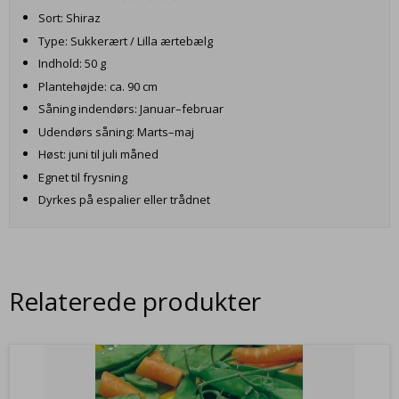
Sort: Shiraz
Type: Sukkerært / Lilla ærtebælg
Indhold: 50 g
Plantehøjde: ca. 90 cm
Såning indendørs: Januar–februar
Udendørs såning: Marts–maj
Høst: juni til juli måned
Egnet til frysning
Dyrkes på espalier eller trådnet
Relaterede produkter