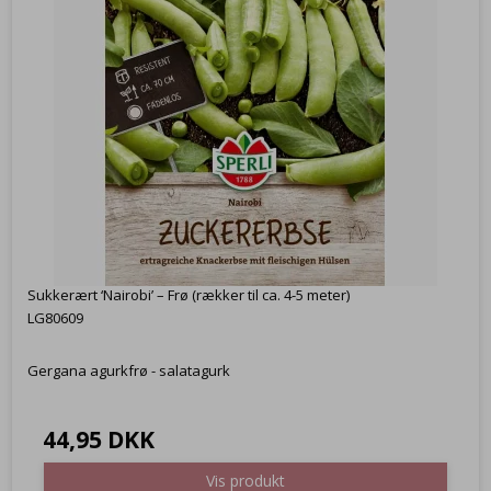
Sukkerært ‘Nairobi’ – Frø (rækker til ca. 4-5 meter)
LG80609
Gergana agurkfrø - salatagurk
44,95 DKK
Vis produkt