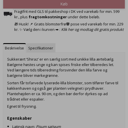
Køb
Fragtfrit med GLS til pakkeshop i DK ved varekøb for min. 599
kr., plus
fragtomkostninger
under dette beløb.
🎁 Husk! 📌 Gratis blomsterfrø
🌸
pose ved varekøb for min. 229
kr. ✨ Vælg den i kurven ➡ :
Klik her og modtag dit gratis produkt
Beskrivelse
Specifikationer
Sukkerært ‘Shiraz’ er en særlig sort med unikke lilla ærtebælg.
Bælgene høstes unge og kan spises friske eller tilberedes let.
Ved længere tids tilberedning forsvinder den lilla farve og
bælgene bliver mørkegrønne.
Sorten får tofarvede lyserøde-lilla blomster, som tilfører farve til
køkkenhaven og også gør planten velegnet i prydhaver.
Plantehøjden er ca. 90 cm, og den bør derfor dyrkes op ad
trådnet eller espalier.
Egnet til frysning.
Egenskaber
Latinsk navn:
Pisum sativum