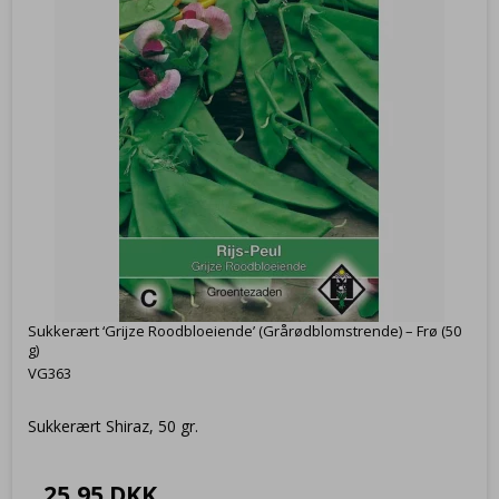
Sukkerært ‘Grijze Roodbloeiende’ (Grårødblomstrende) – Frø (50
g)
VG363
Sukkerært Shiraz, 50 gr.
25,95 DKK