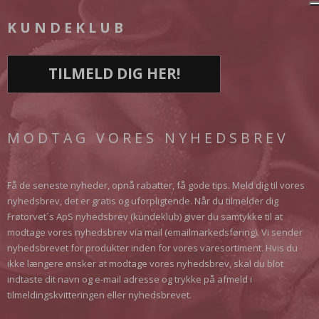
KUNDEKLUB
TILMELD DIG HER!
MODTAG VORES NYHEDSBREV
Få de seneste nyheder, opnå rabatter, få gode tips. Meld dig til vores
nyhedsbrev, det er gratis og uforpligtende. Når du tilmelder dig
Frøtorvet´s ApS nyhedsbrev (kundeklub) giver du samtykke til at
modtage vores nyhedsbrev via mail (emailmarkedsføring). Vi sender
nyhedsbrevet for produkter inden for vores varesortiment. Hvis du
ikke længere ønsker at modtage vores nyhedsbrev, skal du blot
indtaste dit navn og e-mail adresse og trykke på afmeld i
tilmeldingskvitteringen eller nyhedsbrevet.