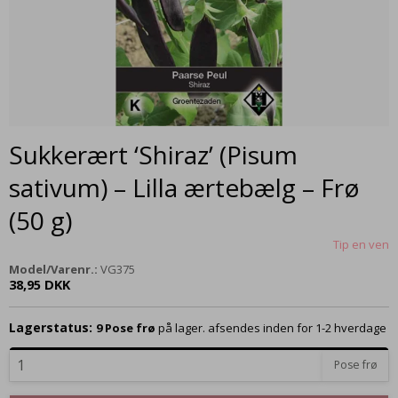
Sukkerært ‘Shiraz’ (Pisum
sativum) – Lilla ærtebælg – Frø
(50 g)
Tip en ven
Model/Varenr.:
VG375
38,95 DKK
Lagerstatus:
9
Pose frø
på lager. afsendes inden for 1-2 hverdage
Pose frø