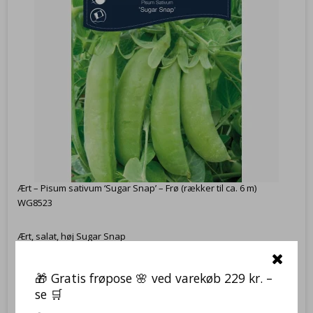
Ært – Pisum sativum ‘Sugar Snap’ – Frø (rækker til ca. 6 m)
WG8523
Ært, salat, høj Sugar Snap
🎁 Gratis frøpose 🌸 ved varekøb 229 kr. –
34,95 DKK
se 🛒
23,95 DKK