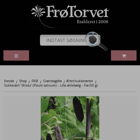
Forside
Shop
FRØ
Grøntsagsfrø
Ærter/sukkerærter
/
/
/
/
/
Sukkerært ‘Shiraz’ (Pisum sativum) – Lilla ærtebælg – Frø (50 g)