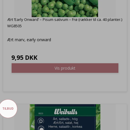
Ært ‘Early Onward’ – Pisum sativum – Frø (rækker til ca. 40 planter.)
WG8505
Ært marv, early onward
9,95 DKK
Vis produkt
TILBUD