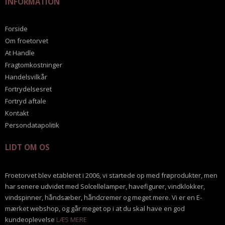
INFORMATION
Forside
Om froetorvet
At Handle
Fragtomkostninger
Handelsvilkår
Fortrydelsesret
Fortryd aftale
Kontakt
Persondatapolitik
LIDT OM OS
Froetorvet blev etableret i 2006, vi startede op med frøprodukter, men
har senere udvidet med Solcellelamper, havefigurer, vindklokker,
vindspinner, håndsæber, håndcremer og meget mere. Vi er en E-
mærket webshop, og går meget op i at du skal have en god
kundeoplevelse
LÆS MERE